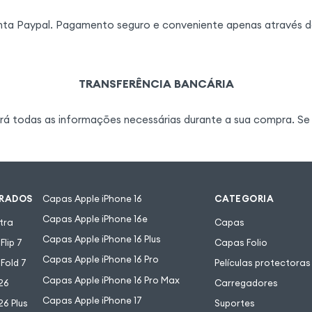
nta Paypal. Pagamento seguro e conveniente apenas através do
TRANSFERÊNCIA BANCÁRIA
ará todas as informações necessárias durante a sua compra. Se 
URADOS
Capas Apple iPhone 16
CATEGORIA
Capas Apple iPhone 16e
tra
Capas
Capas Apple iPhone 16 Plus
lip 7
Capas Folio
Capas Apple iPhone 16 Pro
Fold 7
Películas protectoras
Capas Apple iPhone 16 Pro Max
26
Carregadores
Capas Apple iPhone 17
6 Plus
Suportes