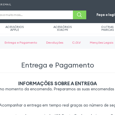
OR EMAIL
Faça o log
ACESSÓRIOS
ACESSÓRIOS
OUTRAS
APPLE
XIAOMI
MARCAS
Entrega e Pagamento
Devoluções
C.G.V
Menções Legais
Entrega e Pagamento
INFORMAÇÕES SOBRE A ENTREGA
ida no momento da encomenda. Preparamos as suas encomendas
 Acompanhar a entrega em tempo real graças ao número de segu