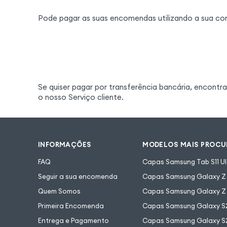
Pode pagar as suas encomendas utilizando a sua co
Se quiser pagar por transferência bancária, encontr
o nosso Serviço cliente.
INFORMAÇÕES
MODELOS MAIS PROC
FAQ
Capas Samsung Tab S11 Ul
Seguir a sua encomenda
Capas Samsung Galaxy Z F
Quem Somos
Capas Samsung Galaxy Z 
Primeira Encomenda
Capas Samsung Galaxy S
Entrega e Pagamento
Capas Samsung Galaxy S2