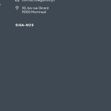
contacto@gsm55.pt
s
30, bis rue Girard
93100 Montreuil
SIGA-NOS