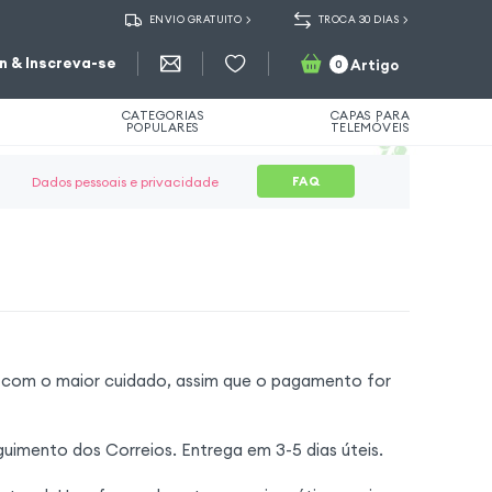
ENVIO GRATUITO
TROCA 30 DIAS
in & Inscreva-se
Artigo
0
CATEGORIAS
CAPAS PARA
POPULARES
TELEMÓVEIS
FAQ
Dados pessoais e privacidade
 com o maior cuidado, assim que o pagamento for
imento dos Correios. Entrega em 3-5 dias úteis.