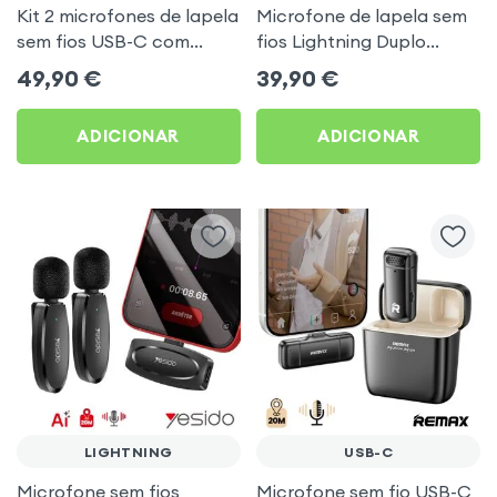
Kit 2 microfones de lapela
Microfone de lapela sem
sem fios USB-C com
fios Lightning Duplo
caixa de carregamento
Emissor Yesido
49,90
€
39,90
€
48h Acefast
ADICIONAR
ADICIONAR
LIGHTNING
USB-C
Microfone sem fios
Microfone sem fio USB-C