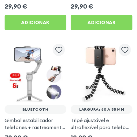
dupla pinça e MagSafe -
bastão selfie e suporte de
29,90
€
29,90
€
Hoco Preto
mesa - XO
ADICIONAR
ADICIONAR
BLUETOOTH
LARGURA: 60 A 85 MM
Gimbal estabilizador
Tripé ajustável e
telefones + rastreamento
ultraflexível para telefone
facial automatico com
- selfie, fotos, vlog,