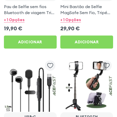
Pau de Selfie sem fios
Mini Bastão de Selfie
Bluetooth de viagem Tripé
MagSafe Sem Fio, Tripé
estável 71cm - Branco
41cm e Punho Grip - Preto
+ 1 Opções
+ 1 Opções
19,90
€
29,90
€
ADICIONAR
ADICIONAR
USB-C
BLUETOOTH