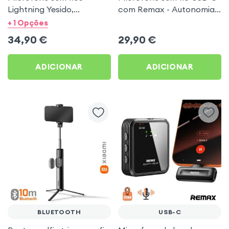
Lightning Yesido,
com Remax - Autonomia
Microfone duplo
5h, Alcance 20m com
+ 1 Opções
Autonomia 7h e Alcance
Estojo de carregamento
34,90
€
29,90
€
20m - Preto
ADICIONAR
ADICIONAR
BLUETOOTH
USB-C