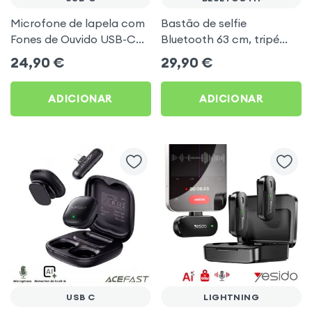
Microfone de lapela com
Bastão de selfie
Fones de Ouvido USB-C
Bluetooth 63 cm, tripé
Acefast para Vlogs,
automático - Acefast
24,90
€
29,90
€
TikTok, podcasts
ADICIONAR
ADICIONAR
USB C
LIGHTNING