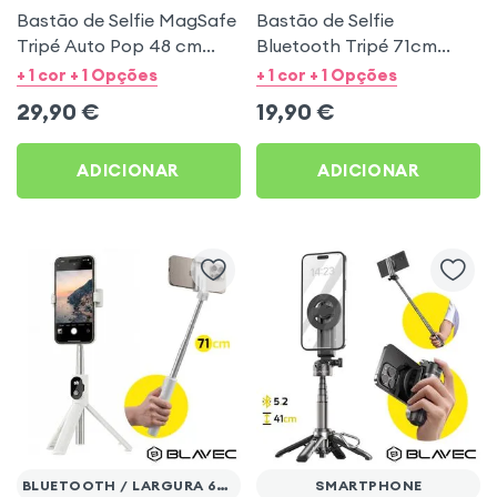
Bastão de Selfie MagSafe
Bastão de Selfie
Tripé Auto Pop 48 cm
Bluetooth Tripé 71cm
Controlo Remoto
Ultraleve Portátil Branco
+ 1 cor + 1 Opções
+ 1 cor + 1 Opções
Bluetooth - Preto
29,90
€
19,90
€
ADICIONAR
ADICIONAR
BLUETOOTH / LARGURA 65 A 95MM
SMARTPHONE