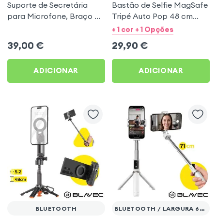
Suporte de Secretária
Bastão de Selfie MagSafe
para Microfone, Braço de
Tripé Auto Pop 48 cm
Suspensão Articulado,
Controle Remoto
+ 1 cor + 1 Opções
Linq - Preto
Bluetooth - Branco
39,00
€
29,90
€
ADICIONAR
ADICIONAR
BLUETOOTH
BLUETOOTH / LARGURA 65 A 95MM