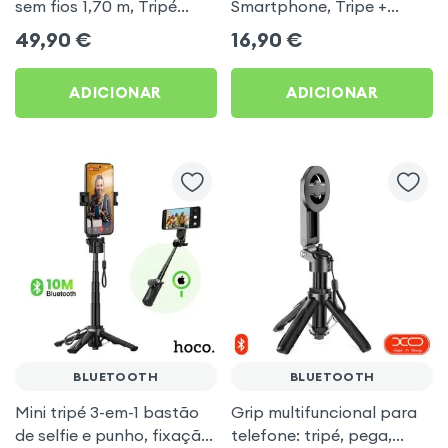
sem fios 1,70 m, Tripé
Smartphone, Tripe +
automatico - Forcell F-
Comando sem fios - Blue
49,90
€
16,90
€
Grip
Star Preto
ADICIONAR
ADICIONAR
BLUETOOTH
BLUETOOTH
Mini tripé 3-em-1 bastão
Grip multifuncional para
de selfie e punho, fixação
telefone: tripé, pega,