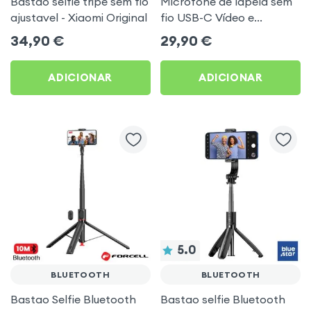
Bastao selfie tripe sem fio
Microfone de lapela sem
ajustavel - Xiaomi Original
fio USB-C Vídeo e
Streaming com Clip,
34,90
€
29,90
€
Remax
ADICIONAR
ADICIONAR
5.0
BLUETOOTH
BLUETOOTH
Bastao Selfie Bluetooth
Bastao selfie Bluetooth