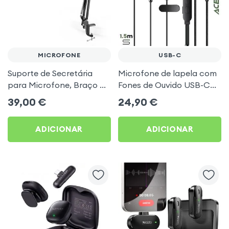
MICROFONE
USB-C
Suporte de Secretária
Microfone de lapela com
para Microfone, Braço de
Fones de Ouvido USB-C
Suspensão Articulado,
Acefast para Vlogs,
39,00
€
24,90
€
Linq - Preto
TikTok, podcasts
ADICIONAR
ADICIONAR