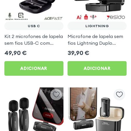
USB C
LIGHTNING
Kit 2 microfones de lapela
Microfone de lapela sem
sem fios USB-C com
fios Lightning Duplo
caixa de carregamento
Emissor Yesido
49,90
€
39,90
€
48h Acefast
ADICIONAR
ADICIONAR