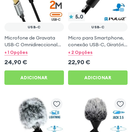
5.0
USB-C
USB-C
Microfone de Gravata
Micro para Smartphone,
USB-C Omnidireccional
conexão USB-C, Giratório
360° de alta qualidade
com protecção anti-
+ 1 Opções
+ 2 Opções
com cabo de 2m, LinQ -
vento - Noir
24,90
€
22,90
€
Preto
ADICIONAR
ADICIONAR