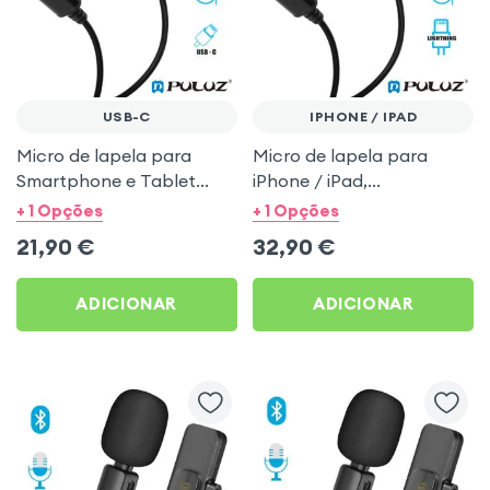
USB-C
IPHONE / IPAD
Micro de lapela para
Micro de lapela para
Smartphone e Tablet
iPhone / iPad,
USB-C, Omnidireccional
Omnidireccional com
+ 1 Opções
+ 1 Opções
com protecção anti-
protecção anti-vento,
21,90
€
32,90
€
vento, comprimento 1,5m
comprimento 1,5m - Puluz
- Puluz
ADICIONAR
ADICIONAR