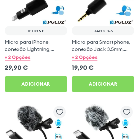
IPHONE
JACK 3.5
Micro para iPhone,
Micro para Smartphone,
conexão Lightning,
conexão Jack 3.5mm,
Giratório com protecção
Giratório com protecção
+ 2 Opções
+ 2 Opções
anti-vento - Puluz
anti-vento - Puluz
29,90
€
19,90
€
ADICIONAR
ADICIONAR