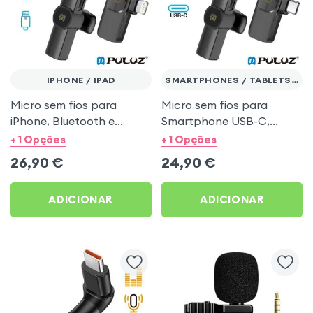
IPHONE / IPAD
SMARTPHONES / TABLETS USB-C
Micro sem fios para
Micro sem fios para
iPhone, Bluetooth e
Smartphone USB-C,
Omnidireccional com
Bluetooth e
+ 1 Opções
+ 1 Opções
redução de ruido - Puluz
Omnidireccional com
26,90
€
24,90
€
redução de ruido - Puluz
ADICIONAR
ADICIONAR