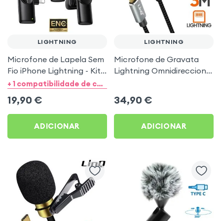
LIGHTNING
LIGHTNING
Microfone de Lapela Sem
Microfone de Gravata
Fio iPhone Lightning - Kit
Lightning Omnidireccional
2 Microfones Preto
360° de Alta Qualidade
+ 1 compatibilidade de categoria
com Cabo de 3m, LinQ -
19,90
€
34,90
€
Preto
ADICIONAR
ADICIONAR