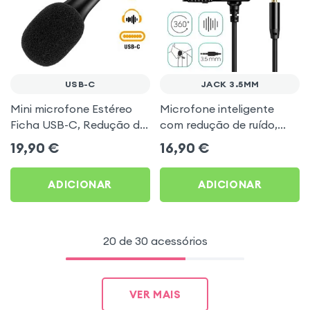
USB-C
JACK 3.5MM
Mini microfone Estéreo
Microfone inteligente
Ficha USB-C, Redução do
com redução de ruído,
ruído e Ultra-compacto -
conector de 3,5 mm,
19,90
€
16,90
€
Preto
comprimento 2m - Preto
ADICIONAR
ADICIONAR
20 de 30 acessórios
VER MAIS