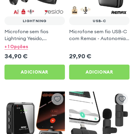
LIGHTNING
USB-C
Microfone sem fios
Microfone sem fio USB-C
Lightning Yesido,
com Remax - Autonomia
Microfone duplo
5h, Alcance 20m com
+ 1 Opções
Autonomia 7h e Alcance
Estojo de carregamento
34,90
€
29,90
€
20m - Preto
ADICIONAR
ADICIONAR