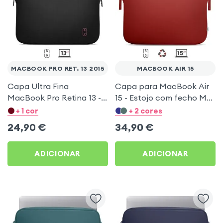
MACBOOK PRO RET. 13 2015
MACBOOK AIR 15
Capa Ultra Fina
Capa para MacBook Air
MacBook Pro Retina 13 -
15 - Estojo com fecho MW
Capa com fecho MW
Basics ²Life Vermelho
+ 1 cor
+ 2 cores
Basic Slim - Preto / Cereja
Granate
24,90
€
34,90
€
ADICIONAR
ADICIONAR