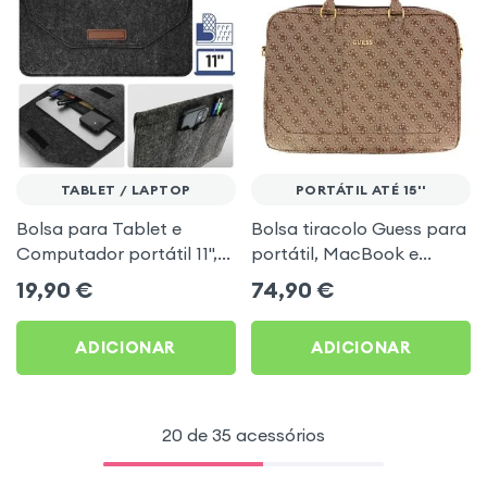
TABLET / LAPTOP
PORTÁTIL ATÉ 15''
Bolsa para Tablet e
Bolsa tiracolo Guess para
Computador portátil 11'',
portátil, MacBook e
feltro com interior Soft
tablet de 13 a 15&quot; –
19,90
€
74,90
€
Touch - preto
UpTown 4G Castanho
ADICIONAR
ADICIONAR
20 de 35 acessórios