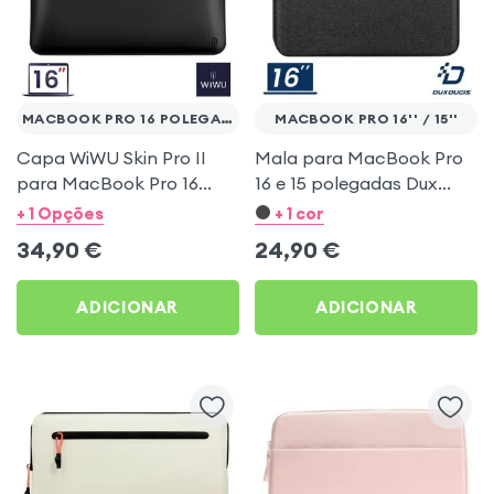
MACBOOK PRO 16 POLEGADAS
MACBOOK PRO 16'' / 15''
Capa WiWU Skin Pro II
Mala para MacBook Pro
para MacBook Pro 16
16 e 15 polegadas Dux
polegadas – Similpele
Ducis – Preto
+ 1 Opções
+ 1 cor
impermeável ultrafina –
34,90
€
24,90
€
Preto
ADICIONAR
ADICIONAR