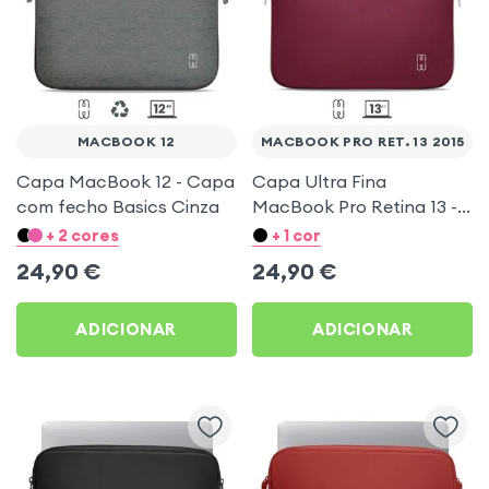
MACBOOK 12
MACBOOK PRO RET. 13 2015
Capa MacBook 12 - Capa
Capa Ultra Fina
com fecho Basics Cinza
MacBook Pro Retina 13 -
Capa com fecho MW
+ 2 cores
+ 1 cor
Basic Slim - Ameixa
24,90
€
24,90
€
ADICIONAR
ADICIONAR