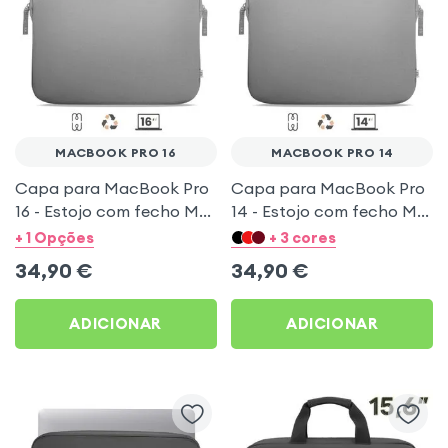
MACBOOK PRO 16
MACBOOK PRO 14
Capa para MacBook Pro
Capa para MacBook Pro
16 - Estojo com fecho MW
14 - Estojo com fecho MW
Basics ²Life Cinza
Basics ²Life Cinza
+ 1 Opções
+ 3 cores
34,90
€
34,90
€
ADICIONAR
ADICIONAR