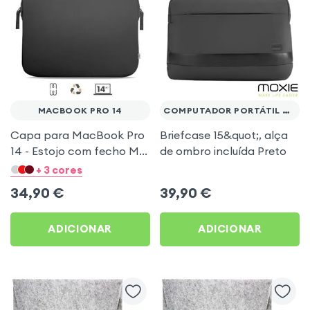
MACBOOK PRO 14
COMPUTADOR PORTÁTIL DE 15
Capa para MacBook Pro
Briefcase 15&quot;, alça
14 - Estojo com fecho MW
de ombro incluída Preto
Basics ²Life Preto
+ 3 cores
34,90
€
39,90
€
ADICIONAR
ADICIONAR