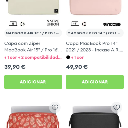
MACBOOK AIR 15'' / PRO 16''
MACBOOK PRO 14'' (2021 / 2024)
Capa com Zíper
Capa MacBook Pro 14''
MacBook Air 15'' / Pro 16''
2021 / 2023 - Incase A.R.C
Native Union Ultralight
Rosa Pó
+ 1 cor + 2 compatibilidades de categorias
+ 1 cor
Creme
39,90
€
49,90
€
ADICIONAR
ADICIONAR