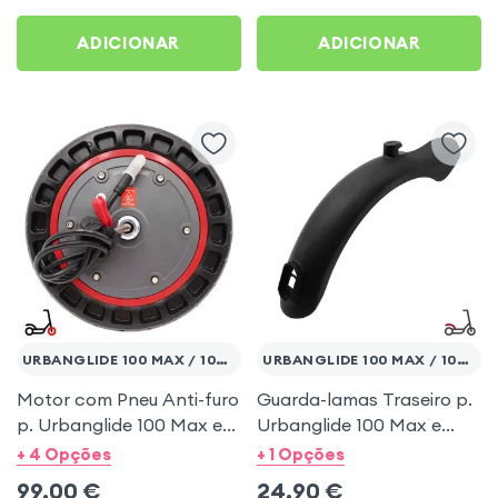
ADICIONAR
ADICIONAR
URBANGLIDE 100 MAX / 100 PRO 2
URBANGLIDE 100 MAX / 100 PRO 2
Motor com Pneu Anti-furo
Guarda-lamas Traseiro p.
p. Urbanglide 100 Max e
Urbanglide 100 Max e
Urbanglide 100 Pro 2
Urbanglide 100 Pro 2
+ 4 Opções
+ 1 Opções
99,00
€
24,90
€