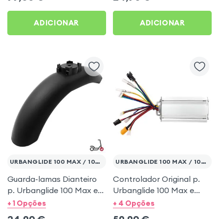
ADICIONAR
ADICIONAR
URBANGLIDE 100 MAX / 100 PRO 2
URBANGLIDE 100 MAX / 100 PRO 2
Guarda-lamas Dianteiro
Controlador Original p.
p. Urbanglide 100 Max e
Urbanglide 100 Max e
Urbanglide 100 Pro 2
Urbanglide 100 Pro 2
+ 1 Opções
+ 4 Opções