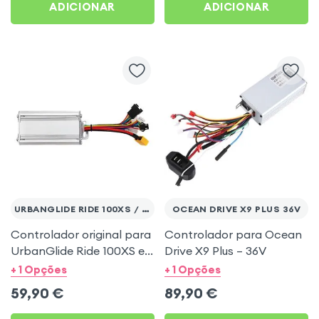
ADICIONAR
ADICIONAR
URBANGLIDE RIDE 100XS / 100S
OCEAN DRIVE X9 PLUS 36V
Controlador original para
Controlador para Ocean
UrbanGlide Ride 100XS e
Drive X9 Plus – 36V
100S
+ 1 Opções
+ 1 Opções
59,90
€
89,90
€