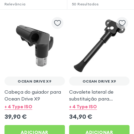
Relevância
50
Resultados
OCEAN DRIVE X9
OCEAN DRIVE X9
Cabeça do guiador para
Cavalete lateral de
Ocean Drive X9
substituição para
trotinete Ocean Drive X9
+ 4 Type ISO
+ 4 Type ISO
39,90
€
34,90
€
ADICIONAR
ADICIONAR