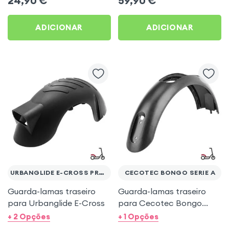
24,90
€
59,90
€
ADICIONAR
ADICIONAR
URBANGLIDE E-CROSS PRO / BOOST
CECOTEC BONGO SERIE A
Guarda-lamas traseiro
Guarda-lamas traseiro
para Urbanglide E-Cross
para Cecotec Bongo
Série A
+ 2 Opções
+ 1 Opções