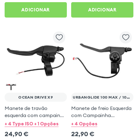
ADICIONAR
ADICIONAR
OCEAN DRIVE X9
URBANGLIDE 100 MAX / 100 PRO 2
Manete de travão
Manete de freio Esquerda
esquerda com campainha
com Campainha
para Ocean Drive X9
Urbanglide 100 Max /
+ 4 Type ISO + 1 Opções
+ 4 Opções
Urbanglide 100 Pro 2
24,90
€
22,90
€