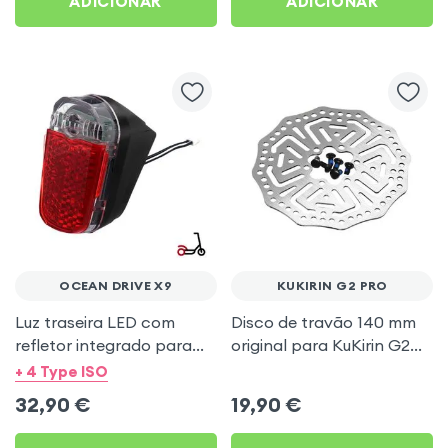
ADICIONAR
ADICIONAR
OCEAN DRIVE X9
KUKIRIN G2 PRO
Luz traseira LED com
Disco de travão 140 mm
refletor integrado para
original para KuKirin G2
Ocean Drive X9
Pro
+ 4 Type ISO
32,90
€
19,90
€