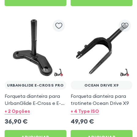
URBANGLIDE E-CROSS PRO
OCEAN DRIVE X9
Forqueta dianteira para
Forqueta dianteira para
UrbanGlide E-Cross e E-
trotinete Ocean Drive X9
Cross Pro
+ 2 Opções
+ 4 Type ISO
36,90
€
49,90
€