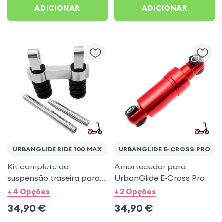
ADICIONAR
ADICIONAR
URBANGLIDE RIDE 100 MAX
URBANGLIDE E-CROSS PRO
Kit completo de
Amortecedor para
suspensão traseira para
UrbanGlide E-Cross Pro
UrbanGlide Ride 100 Max
+ 4 Opções
+ 2 Opções
e 100 Pro 2
34,90
€
34,90
€