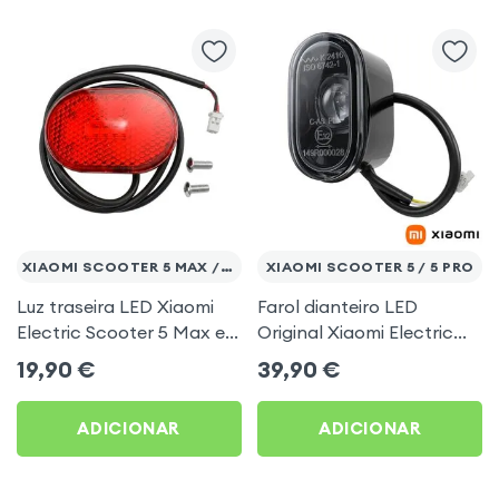
XIAOMI SCOOTER 5 MAX / 5 PRO
XIAOMI SCOOTER 5 / 5 PRO
Luz traseira LED Xiaomi
Farol dianteiro LED
Electric Scooter 5 Max e 5
Original Xiaomi Electric
Pro
Scooter 5 e 5 Pro
19,90
€
39,90
€
ADICIONAR
ADICIONAR