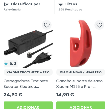
Classificar por
Filtros
Relevância
258
Resultados
5.0
XIAOMI TROTINETE 4 PRO
XIAOMI M365 / M365 PRO
Carregadores Trotinete
Gancho suporte de saco
Scooter Eléctrica
Xiaomi M365 e Pro -
Magnética 4 Pro -
Vermelho
34,90
€
14,90
€
Potência 42V 2A Preto
ADICIONAR
ADICIONAR