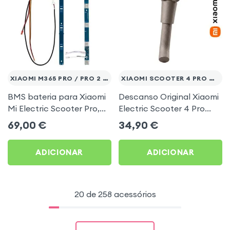
XIAOMI M365 PRO / PRO 2 / MI 3
XIAOMI SCOOTER 4 PRO MAX
BMS bateria para Xiaomi
Descanso Original Xiaomi
Mi Electric Scooter Pro,
Electric Scooter 4 Pro
Pro 2 e Mi 3
Max
69,00
€
34,90
€
ADICIONAR
ADICIONAR
20 de 258 acessórios