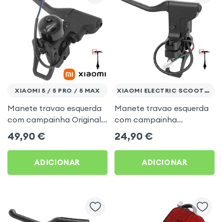
XIAOMI 5 / 5 PRO / 5 MAX
XIAOMI ELECTRIC SCOOTER 5
Manete travao esquerda
Manete travao esquerda
com campainha Original
com campainha
Xiaomi Electric Scooter 5,
integrada Xiaomi Electric
49,90
€
24,90
€
5 Pro e 5 Max
Scooter 5
ADICIONAR
ADICIONAR