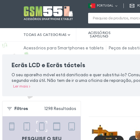
PORTUGAL
P
ACESSÓRIOS
TODAS AS CATEGORIAS
SAMSUNG
Acessórios para Smartphones e tablets
Peças de subst
Ecrãs LCD e Ecrãs tácteis
O seu aparelho móvel está danificado e quer substitui-lo? Cons
segunda vida útil. Não tem de ir a uma oficina de reparação, p
Ler mais
>
Filtros
1298
Resultados
PESQUISE O SEU