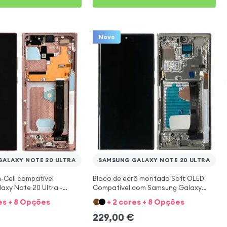
Novo
ALAXY NOTE 20 ULTRA
SAMSUNG GALAXY NOTE 20 ULTRA
n-Cell compatível
Bloco de ecrã montado Soft OLED
xy Note 20 Ultra -
Compatível com Samsung Galaxy
Note 20 Ultra - Branco
es + 8 Opções
+ 2 cores + 8 Opções
229,00
€