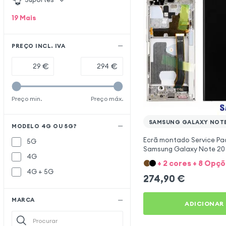
19
Mais
PREÇO INCL. IVA
€
€
Preço min.
Preço máx.
SAMSUNG GALAXY NOTE
MODELO 4G OU 5G?
Ecrã montado Service Pa
5G
Samsung Galaxy Note 20 U
4G
Branco
+ 2 cores + 8 Opç
4G + 5G
274,90
€
MARCA
ADICIONAR