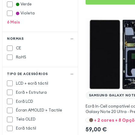
Oneplus
O
Verde
Oppo
Violeta
6
Mais
Realme
R
Wiko
W
NORMAS
CE
RoHS
TIPO DE ACESSÓRIOS
LCD + ecrã táctil
Ecrã + Estrutura
SAMSUNG GALAXY NOTE
Ecrã LCD
Ecrã In-Cell compatível 
Écran AMOLED + Tactile
Galaxy Note 20 Ultra - Pr
Tela OLED
+ 2 cores + 8 Opç
Ecrã táctil
59,00
€