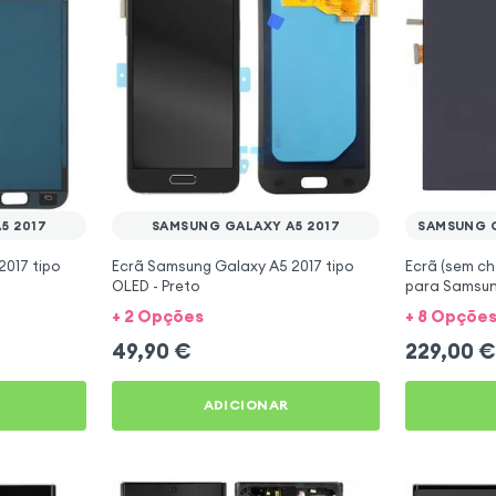
5 2017
SAMSUNG GALAXY A5 2017
SAMSUNG G
017 tipo
Ecrã Samsung Galaxy A5 2017 tipo
Ecrã (sem c
OLED - Preto
para Samsun
+ 2 Opções
+ 8 Opçõe
49,90
€
229,00
€
ADICIONAR