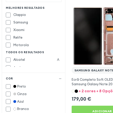
MELHORES RESULTADOS
Clappio
Samsung
Xiaomi
Relife
Motorola
TODOS OS RESULTADOS
Alcatel
A
Apple
SAMSUNG GALAXY NOTE
Avizar
COR
Ecrã Completo Soft OLE
Crosscall
C
Samsung Galaxy Note 20 U
Preto
Bronze
+ 2 cores + 8 Opç
Google
G
Cinza
179,00
€
Honor
H
Azul
Huawei
Branco
ADICIONAR