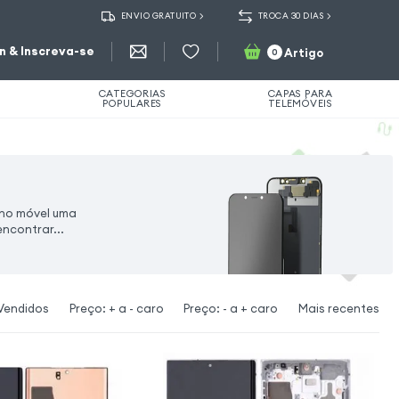
ENVIO GRATUITO
TROCA 30 DIAS
in & Inscreva-se
Artigo
0
CATEGORIAS
CAPAS PARA
POPULARES
TELEMÓVEIS
elho móvel uma
ncontrar...
Vendidos
Preço: + a - caro
Preço: - a + caro
Mais recentes