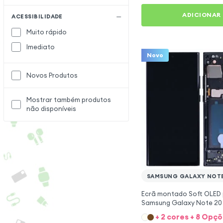
ADICIONAR
ACESSIBILIDADE
Muito rápido
Imediato
Novo
Novos Produtos
Mostrar também produtos
não disponíveis
SAMSUNG GALAXY NOTE
Ecrã montado Soft OLED
Samsung Galaxy Note 20 U
Preto
+ 2 cores + 8 Opç