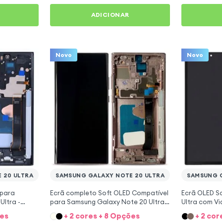
ADICIONAR
Novo
Novo
 20 ULTRA
SAMSUNG GALAXY NOTE 20 ULTRA
SAMSUNG G
 para
Ecrã completo Soft OLED Compatível
Ecrã OLED S
ltra -
para Samsung Galaxy Note 20 Ultra -
Ultra com Vi
Bronze
ões
+ 2 cores + 8 Opções
+ 2 cor