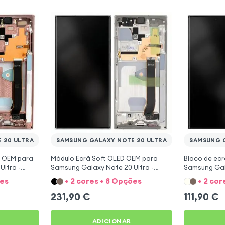
 20 ULTRA
SAMSUNG GALAXY NOTE 20 ULTRA
SAMSUNG G
D OEM para
Módulo Ecrã Soft OLED OEM para
Bloco de ec
ltra -
Samsung Galaxy Note 20 Ultra -
Samsung Gala
Branco
Preto
ões
+ 2 cores + 8 Opções
+ 2 cor
231,90
€
111,90
€
ADICIONAR