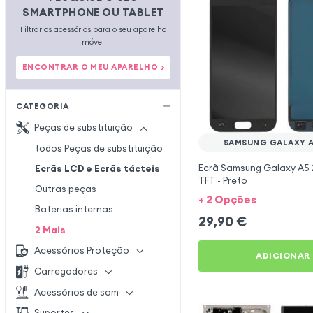
SMARTPHONE OU TABLET
Filtrar os acessórios para o seu aparelho
móvel
ENCONTRAR O MEU APARELHO >
CATEGORIA
Peças de substituição
SAMSUNG GALAXY A
todos Peças de substituição
Ecrã Samsung Galaxy A5 2
Ecrãs LCD e Ecrãs tácteis
TFT - Preto
Outras peças
+ 2 Opções
Baterias internas
29,90
€
2
Mais
Acessórios Proteção
ADICIONAR
Carregadores
Acessórios de som
Suportes