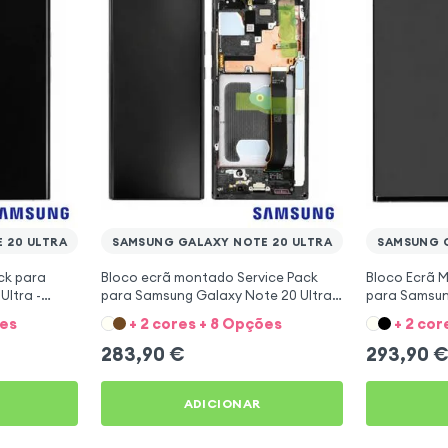
 20 ULTRA
SAMSUNG GALAXY NOTE 20 ULTRA
SAMSUNG G
ck para
Bloco ecrã montado Service Pack
Bloco Ecrã 
ltra -
para Samsung Galaxy Note 20 Ultra -
para Samsung
Preto
Bronze
ões
+ 2 cores + 8 Opções
+ 2 cor
283,90
€
293,90
ADICIONAR