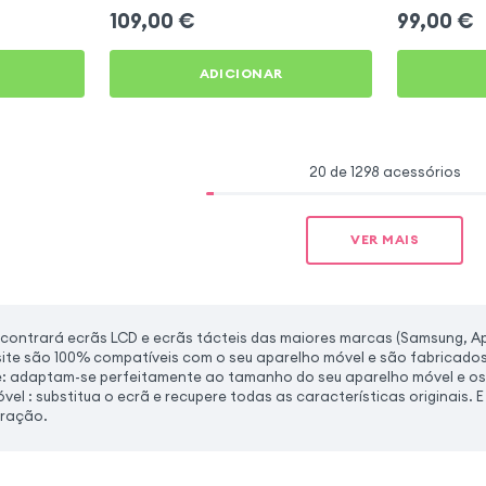
109,00
€
99,00
€
ADICIONAR
20 de 1298 acessórios
VER MAIS
contrará ecrãs LCD e ecrãs tácteis das maiores marcas (Samsung, A
ite são 100% compatíveis com o seu aparelho móvel e são fabricad
e: adaptam-se perfeitamente ao tamanho do seu aparelho móvel e os
el : substitua o ecrã e recupere todas as características originais. E
aração.