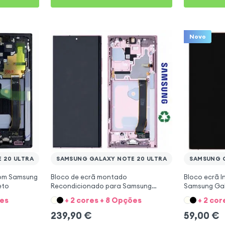
Novo
 20 ULTRA
SAMSUNG GALAXY NOTE 20 ULTRA
SAMSUNG G
com Samsung
Bloco de ecrã montado
Bloco ecrã I
eto
Recondicionado para Samsung
Samsung Gala
Galaxy Note 20 Ultra - Bronze
Bronze
ões
+ 2 cores + 8 Opções
+ 2 cor
239,90
€
59,00
€