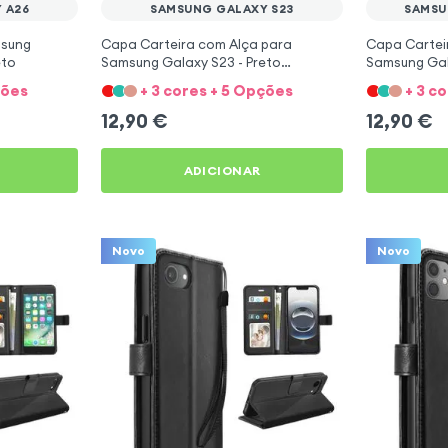
 A26
SAMSUNG GALAXY S23
SAMSU
msung
Capa Carteira com Alça para
Capa Cartei
eto
Samsung Galaxy S23 - Preto
Samsung Gal
Mayaxess
Mayaxess
ções
+ 3 cores + 5 Opções
+ 3 c
12,90
€
12,90
€
ADICIONAR
Novo
Novo