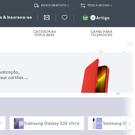
ENVIO GRATUITO
TROCA 30 DIAS
in & Inscreva-se
Artigo
0
CATEGORIAS
CAPAS PARA
POPULARES
TELEMÓVEIS
ualização,
eus cartões ...
3
Samsung Galaxy S26 Ultra
Samsung Galax