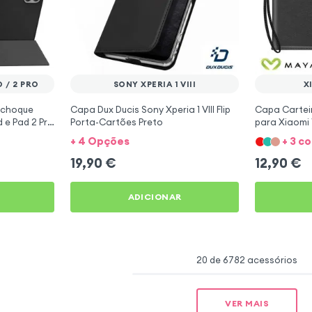
 / 2 PRO
SONY XPERIA 1 VIII
X
ichoque
Capa Dux Ducis Sony Xperia 1 VIII Flip
Capa Carteir
 e Pad 2 Pro
Porta-Cartões Preto
para Xiaomi 
+ 4 Opções
+ 3 c
19,90
€
12,90
€
ADICIONAR
20 de 6782 acessórios
VER MAIS