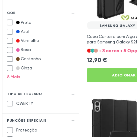
Crosscall
Cygnett
COR
Preto
Diesel
D
SAMSUNG GALAXY S
Azul
Doro
Capa Carteira com Alça d
Vermelho
Enkay
E
para Samsung Galaxy S21 
Mayaxess
Rosa
+ 3 cores + 5 Op
Façonnable
F
Castanho
12,90
€
Force Case
Cinza
Forcell
ADICIONAR
8
Mais
Google
G
Guess
TIPO DE TECLADO
Huawei
H
QWERTY
I-Blason
I
iMak
FUNÇÕES ESPECIAIS
Incase
Protecção