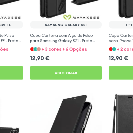
21 FE
SAMSUNG GALAXY S21
IPH
e Pulso
Capa Carteira com Alça de Pulso
Capa Carteir
FE - Preto
para Samsung Galaxy S21 - Preto
para iPhone 
Mayaxess
Mayaxess
ções
+ 3 cores + 6 Opções
+ 2 cor
12,90
€
12,90
€
ADICIONAR