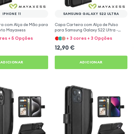
IPHONE 11
SAMSUNG GALAXY S22 ULTRA
ra com Alça de Mão para
Capa Carteira com Alça de Pulso
Preto Mayaxess
para Samsung Galaxy S22 Ultra -
Preta Mayaxess
ores + 5 Opções
+ 3 cores + 3 Opções
12,90
€
ADICIONAR
ADICIONAR