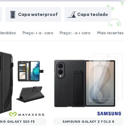
Capa waterproof
Capa teclado
Vendidos
Preço: + a - caro
Preço: - a + caro
Mais recentes
NG GALAXY S20 FE
SAMSUNG GALAXY Z FOLD 8