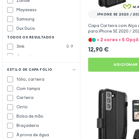
Zanaé
Mayaxess
IPHONE SE 2020 / 202
Samsung
Capa Carteira com Alça d
Dux Ducis
para iPhone SE 2020 / 2022
Preto Mayaxess
TODOS OS RESULTADOS
+ 2 cores + 5 Opç
3mk
0-9
12,90
€
4smarts
ADICIONAR
Abeel
A
ESTILO DE CAPA FOLIO
Akashi
fólio, carteira
Anymode
Com tampa
Bigben
B
Carteira
BMW
Cinto
CaseMe
C
Bolsa de mão
Clappio
Braçadeira
Colorfone
À prova de água