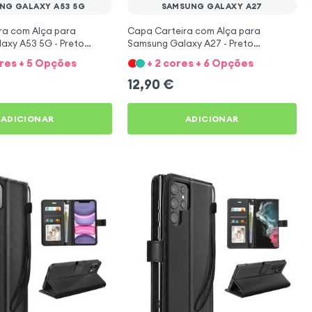
NG GALAXY A53 5G
SAMSUNG GALAXY A27
ra com Alça para
Capa Carteira com Alça para
axy A53 5G - Preto
Samsung Galaxy A27 - Preto
Mayaxess
ores + 5 Opções
+ 2 cores + 6 Opções
12,90
€
ADICIONAR
ADICIONAR