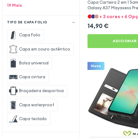
Capa Carteira 2 em 1 Sa
19
Mais
Galaxy A37 Mayaxess Pr
+ 3 cores + 6 Op
TIPO DE CAPA FOLIO
14,90
€
Capa Folio
ADICIONAR
Capa em couro autêntico
Bolsa universal
Novo
Capa cintura
Braçadeira desportiva
Capa waterproof
Capa teclado