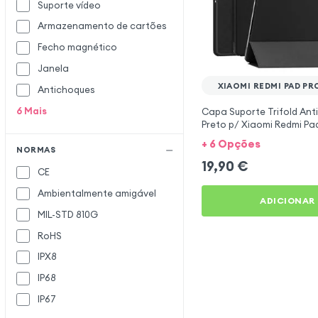
Itskins
Suporte vídeo
Karl Lagerfeld
K
Armazenamento de cartões
LinQ
L
Fecho magnético
Janela
Love Mei
XIAOMI REDMI PAD PRO
Antichoques
Made for Xiaomi
M
6
Mais
Capa Suporte Trifold Ant
Melkco
Preto p/ Xiaomi Redmi Pad
Mocca
/ Pad Pro
+ 6 Opções
NORMAS
MOFI
19,90
€
CE
MW
Ambientalmente amigável
Myway
ADICIONAR
MIL-STD 810G
NATIVE UNION
N
RoHS
Nillkin
IPX8
Oppo
O
IP68
Qialino
Q
IP67
Redpepper
R