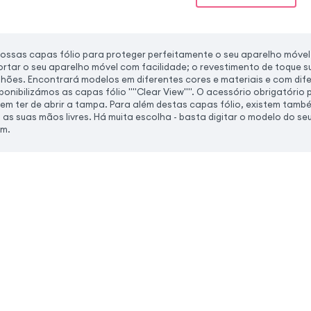
sas capas fólio para proteger perfeitamente o seu aparelho móvel de
ortar o seu aparelho móvel com facilidade; o revestimento de toque 
hões. Encontrará modelos em diferentes cores e materiais e com dif
ponibilizámos as capas fólio ""Clear View"". O acessório obrigatório p
m ter de abrir a tampa. Para além destas capas fólio, existem també
as suas mãos livres. Há muita escolha - basta digitar o modelo do seu
em.