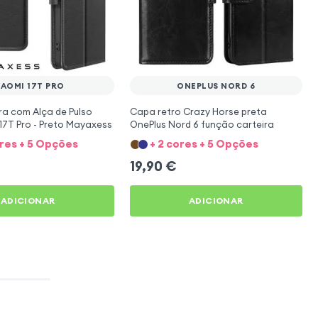
IAOMI 17T PRO
ONEPLUS NORD 6
a com Alça de Pulso
Capa retro Crazy Horse preta
17T Pro - Preto Mayaxess
OnePlus Nord 6 função carteira
ores + 5 Opções
+ 2 cores + 5 Opções
19,90
€
ADICIONAR
ADICIONAR