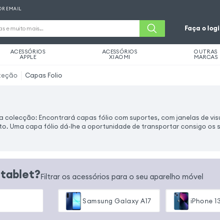
OR EMAIL
Faça o log
ACESSÓRIOS
ACESSÓRIOS
OUTRAS
APPLE
XIAOMI
MARCAS
teção
Capas Folio
a colecção: Encontrará capas fólio com suportes, com janelas de vis
rto. Uma capa fólio dá-lhe a oportunidade de transportar consigo os s
 tablet?
Filtrar os acessórios para o seu aparelho móvel
Samsung Galaxy A17
iPhone 1