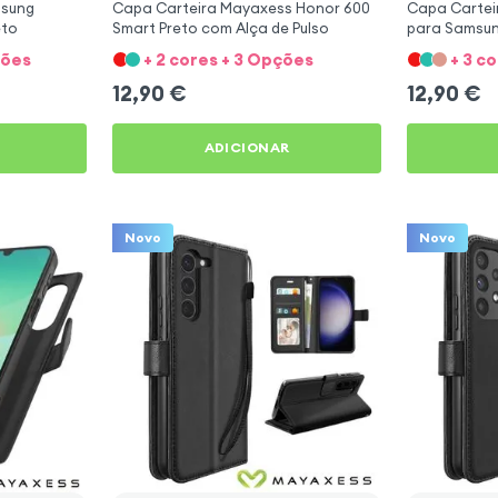
msung
Capa Carteira Mayaxess Honor 600
Capa Carteir
eto
Smart Preto com Alça de Pulso
para Samsung
Mayaxess
ções
+ 2 cores + 3 Opções
+ 3 c
12,90
€
12,90
€
ADICIONAR
Novo
Novo