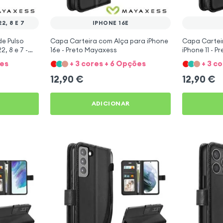
2, 8 E 7
IPHONE 16E
e Pulso
Capa Carteira com Alça para iPhone
Capa Cartei
, 8 e 7 -
16e - Preto Mayaxess
iPhone 11 - 
ões
+ 3 cores + 6 Opções
+ 3 c
12,90
€
12,90
€
ADICIONAR