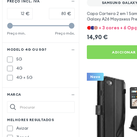
PREÇO INCL. IVA
SAMSUNG GALAXY
€
€
Capa Carteira 2 em 1 Sa
Galaxy A26 Mayaxess Pr
+ 3 cores + 6 Op
Preço min.
Preço máx.
14,90
€
MODELO 4G OU 5G?
ADICIONAR
5G
4G
Novo
4G + 5G
MARCA
MELHORES RESULTADOS
Avizar