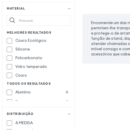
Rivacase
MATERIAL
Spigen SGP
S
Encomende um das nos
stm goods
permitem-lhe transp
MELHORES RESULTADOS
e protege-o de arran
Supcase
função de stand, dis
Couro Ecológico
Swissten
atender chamadas se
móvel consigo e com 
Silicone
Tactical
T
acessórios que cab
Policarbonato
Tech Protect
Vidro temperado
UAG
U
Couro
VILI DMX
V
TODOS OS RESULTADOS
Wiko
W
Alumínio
A
wiwu
Espuma
E
Fibra de carbono
F
DISTRIBUIÇÃO
Ganga
G
A MEDIDA