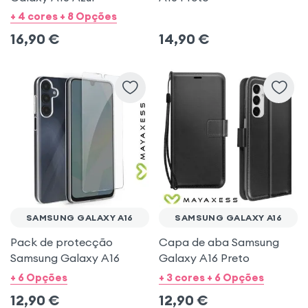
+ 4 cores + 8 Opções
16,90
€
14,90
€
SAMSUNG GALAXY A16
SAMSUNG GALAXY A16
Pack de protecção
Capa de aba Samsung
Samsung Galaxy A16
Galaxy A16 Preto
+ 6 Opções
+ 3 cores + 6 Opções
12,90
€
12,90
€