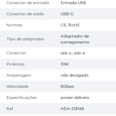
Conector de entrada
Entrada USB
Conector de saída
USB-C
Normas
CE, RoHS
Adaptador de
Tipo de adaptador
carregamento
Conector
usb-c, usb-a
Potência
10W
Amperagem
não divulgado
Velocidade
5Gbps
Especificações
power delivery
Ref
ADA-218168