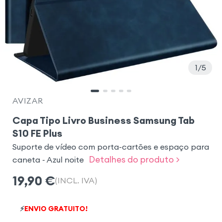
1
5
AVIZAR
Capa Tipo Livro Business Samsung Tab
S10 FE Plus
Suporte de vídeo com porta-cartões e espaço para
Detalhes do produto >
caneta - Azul noite
19,90
€
(INCL. IVA)
⚡
ENVIO GRATUITO!