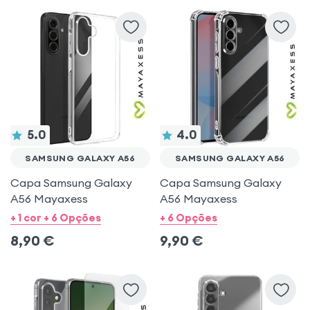
Samsung Galaxy S21 FE
Samsung Galaxy A37
Samsung Galaxy A15
iPhone 13
Samsung Galaxy A56
5.0
4.0
SAMSUNG GALAXY A56
SAMSUNG GALAXY A56
Samsung Galaxy A26
iPhone SE 2022
Capa Samsung Galaxy
Capa Samsung Galaxy
A56 Mayaxess
A56 Mayaxess
+ 1 cor + 6 Opções
+ 6 Opções
8,90
€
9,90
€