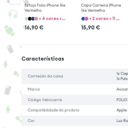
Estojo Folio iPhone 16e
Capa Carteira iPhone
Vermelho
16e Vermelha
+ 4 cores + 11 Opções
+ 2 cores + 11 Opções
16,90
€
15,90
€
Características
1x Ca
Conteúdo da caixa
1x Puls
Marca
Avizar
Código fabricante
FOLIO
Compatibilidade do produto
Apple 
Cor
Luz R