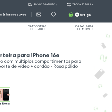
ENVIO GRATUITO
TROCA 30 DIAS
in & Inscreva-se
Artigo
0
CATEGORIAS
CAPAS PARA
POPULARES
TELEMÓVEIS
rteira para iPhone 16e
o com múltiplos compartimentos para
porte de vídeo + cordão - Rosa pálido
z Rosa