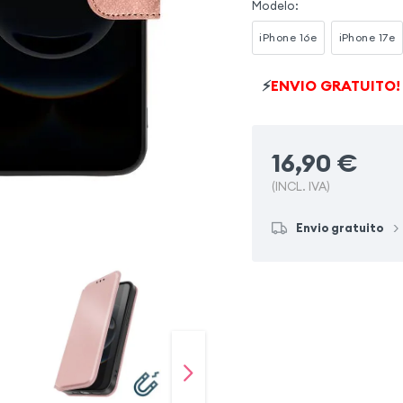
Modelo
:
iPhone 16e
iPhone 17e
⚡
ENVIO GRATUITO!
16,90
€
(INCL. IVA)
Envio gratuito