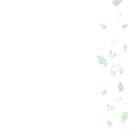
pa Puzzle Pastel
Capa iPhone 16e Gato
hone 16e
Cão Rosa
5 Opções
+ 4 cores
5,90
€
16,90
€