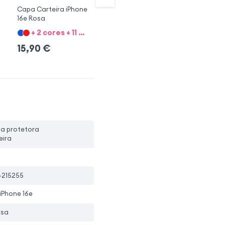
Capa Carteira iPhone
Funda Gato iPhone 16e
Ca
16e Rosa
Rojo
iP
+ 2 cores + 11 Opções
+ 
16,90
€
15,90
€
1
pa protetora
eira
-215255
iPhone 16e
osa