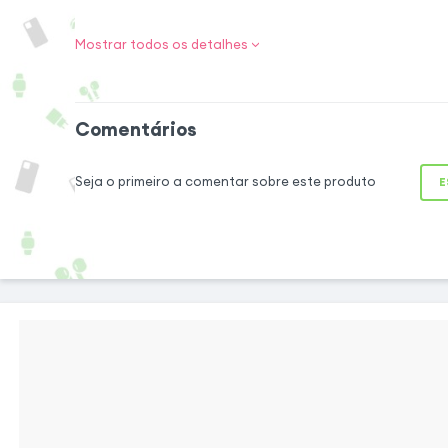
Elegância e prot
Mostrar todos os detalhes
Esta capa é o ace
elegância e segura
seu revestimento
Comentários
efeito de fibra de 
moderno, sendo ao
Seja o primeiro a comentar sobre este produto
E
ao desgaste diário
inclui dois porta-
notas, permite 
alcance da mão. Al
magnético, o seu te
pessoais estão seg
Conforto de utilização no dia a dia
Graças à sua função de suporte, esta capa