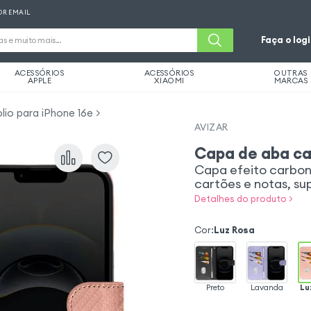
OR EMAIL
Faça o log
ACESSÓRIOS
ACESSÓRIOS
OUTRAS
APPLE
XIAOMI
MARCAS
lio para iPhone 16e
AVIZAR
Capa de aba ca
Capa efeito carbon
cartões e notas, su
Detalhes do produto >
Cor
:
Luz Rosa
Preto
Lavanda
Lu