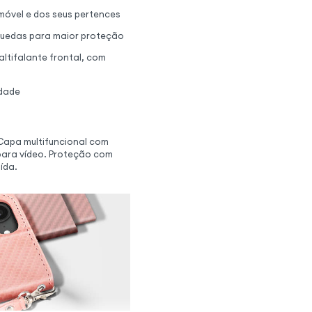
móvel e dos seus pertences
e quedas para maior proteção
altifalante frontal, com
idade
Capa multifuncional com
para vídeo. Proteção com
ída.