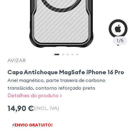
1
5
AVIZAR
Capa Antichoque MagSafe iPhone 16 Pro
Anel magnético, parte traseira de carbono
translúcido, contorno reforçado preto
Detalhes do produto >
14,90
€
(INCL. IVA)
⚡
ENVIO GRATUITO!