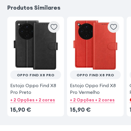
Produtos Similares
Xiaomi Redmi Note 15 Pro 5G
Xiaomi Redmi Note 15
Samsung Galaxy A54 5G
iPhone 17 Pro Max
Samsung Galaxy A17
OPPO FIND X8 PRO
OPPO FIND X8 PRO
Estojo Oppo Find X8
Estojo Oppo Find X8
Pro Preto
Pro Vermelho
+ 2 Opções + 2 cores
+ 2 Opções + 2 cores
15,90
€
15,90
€