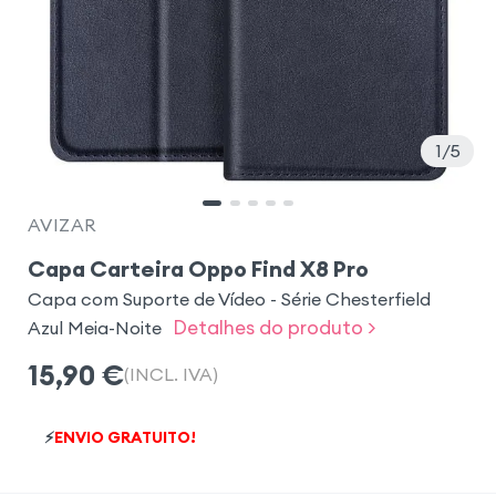
1
5
AVIZAR
Capa Carteira Oppo Find X8 Pro
Capa com Suporte de Vídeo - Série Chesterfield
Detalhes do produto >
Azul Meia-Noite
15,90
€
(INCL. IVA)
⚡
ENVIO GRATUITO!