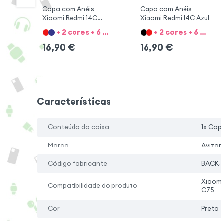
Capa com Anéis
Capa com Anéis
Xiaomi Redmi 14C
Xiaomi Redmi 14C Azul
Preto
+ 2 cores + 6 Opções
+ 2 cores + 6 Opções
16,90
€
16,90
€
Características
Conteúdo da caixa
1x Ca
Marca
Avizar
Código fabricante
BACK-
Xiaom
Compatibilidade do produto
C75
Cor
Preto