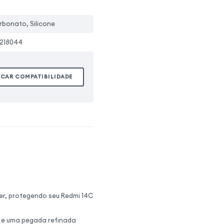
rbonato, Silicone
218044
ICAR COMPATIBILIDADE
ver, protegendo seu Redmi 14C
 e uma pegada refinada