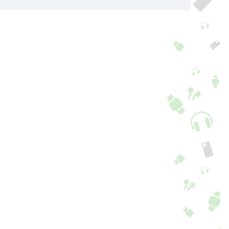
pa Xiaomi Redmi
Capa Xiaomi Redmi
C Preto
14C Preto
+ 1 cor + 5 Opções
+ 5 cores + 6 Opções
,90
€
16,90
€