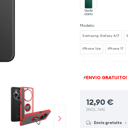
Verde
abeto
Modelo
:
Samsung Galaxy A17
iPhone 16e
iPhone 17
iPhone 17 Pro
Xiaomi R
Samsung Galaxy A56
⚡
ENVIO GRATUITO!
iPhone 17 Pro Max
Xiao
12,90
€
(INCL. IVA)
Envio gratuito