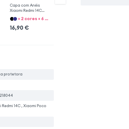
Capa com Anéis
Capa com Anéis
Ca
Xiaomi Redmi 14C
Xiaomi Redmi 14C
14
Vermelho
Preto
+ 2 cores + 6 Opções
+ 1 cor + 5 Opções
16,90
€
9,90
€
7
pa protetora
218044
i Redmi 14C , Xiaomi Poco