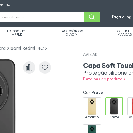
OR EMAIL
Faça o log
ACESSÓRIOS
ACESSÓRIOS
OUTRAS
APPLE
XIAOMI
MARCAS
ara Xiaomi Redmi 14C
AVIZAR
Capa Soft Touc
Proteção silicone p
Detalhes do produto >
Cor
:
Preto
Amarelo
Preto
Ve