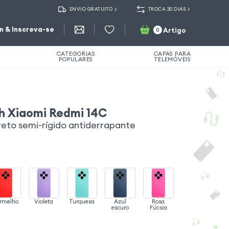
ENVIO GRATUITO
TROCA 30 DIAS
in & Inscreva-se
Artigo
0
CATEGORIAS
CAPAS PARA
POPULARES
TELEMÓVEIS
h Xiaomi Redmi 14C
reto semi-rígido antiderrapante
rmelho
Violeta
Turquesa
Azul
Rosa
escuro
Fúcsia