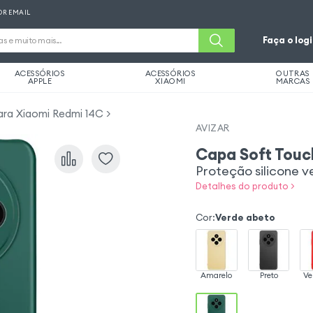
OR EMAIL
Faça o log
ACESSÓRIOS
ACESSÓRIOS
OUTRAS
APPLE
XIAOMI
MARCAS
ara Xiaomi Redmi 14C
AVIZAR
Capa Soft Touc
Proteção silicone v
Detalhes do produto >
Cor
:
Verde abeto
Amarelo
Preto
Ve