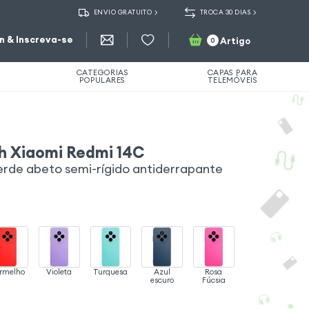
ENVIO GRATUITO
TROCA 30 DIAS
in & Inscreva-se
Artigo
0
CATEGORIAS
CAPAS PARA
POPULARES
TELEMÓVEIS
h Xiaomi Redmi 14C
erde abeto semi-rígido antiderrapante
rmelho
Violeta
Turquesa
Azul
Rosa
escuro
Fúcsia