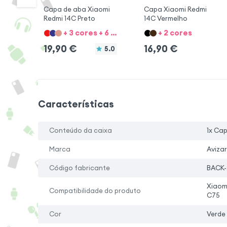
Capa de aba Xiaomi
Capa Xiaomi Redmi
Redmi 14C Preto
14C Vermelho
+ 3 cores + 6 Opções
+ 2 cores
19,90
€
16,90
€
5.0
Características
Conteúdo da caixa
1x Ca
Marca
Avizar
Código fabricante
BACK-
Xiaom
Compatibilidade do produto
C75
Cor
Verde