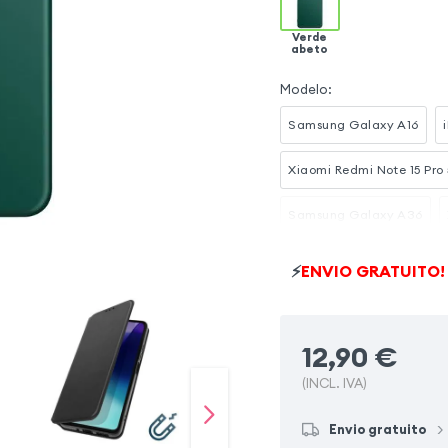
Verde
abeto
Modelo
:
Samsung Galaxy A16
Xiaomi Redmi Note 15 Pro
Samsung Galaxy A36
Samsung Galaxy A37
⚡
ENVIO GRATUITO!
Xiaomi Redmi Note 14 Pro
12,90
€
Xiaomi 15T
(INCL. IVA)
Envio gratuito