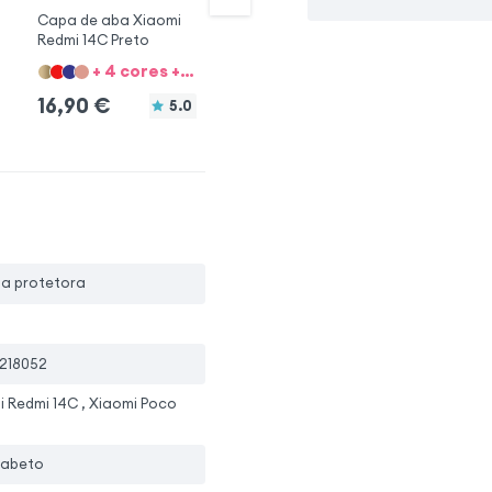
Capa de aba Xiaomi
Capa de aba Xiaomi
Ca
Redmi 14C Preto
Redmi 14C Azul
14
+ 4 cores + 6 Opções
+ 4 cores + 6 Opções
16,90
€
16,90
€
7
5.0
pa protetora
218052
i Redmi 14C , Xiaomi Poco
 abeto