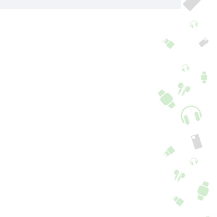
pa Xiaomi Redmi
Capa com Anéis
C Transparente
Xiaomi Redmi 14C Azul
+ 1 cor + 5 Opções
+ 1 cor + 5 Opções
,90
€
9,90
€