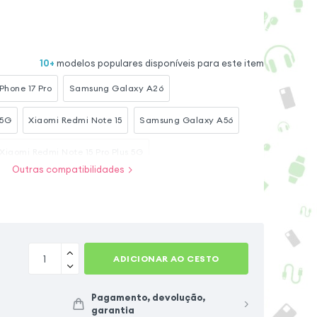
10
+
modelos populares disponíveis para este item
iPhone 17 Pro
Samsung Galaxy A26
 5G
Xiaomi Redmi Note 15
Samsung Galaxy A56
Xiaomi Redmi Note 15 Pro Plus 5G
Outras compatibilidades
Xiaomi Redmi Note 14 4G
Xiaomi Redmi Note 14 5G
Xiaomi Redmi Note 14 Pro Plus
iPhone Air
ADICIONAR AO CESTO
Pagamento, devolução,
garantia