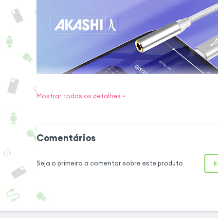
Conexão Jack 
Mostrar todos os detalhes
iPhone
Dê nova vida ao
headsets ou sis
Comentários
adaptador Akashi 
mm. Compatível 
Seja o primeiro a comentar sobre este produto
E
conectar dispo
facilidade e se
certificação MFi
estável e segura,