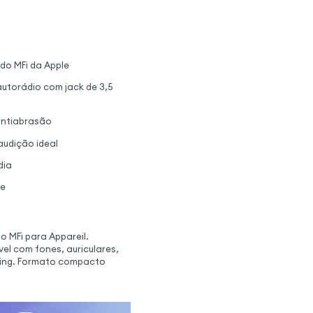
ado MFi da Apple
autorádio com jack de 3,5
antiabrasão
audição ideal
dia
le
o MFi para Appareil.
l com fones, auriculares,
ning. Formato compacto