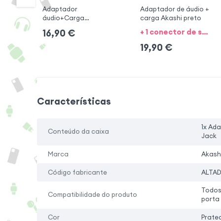
Adaptador
Adaptador de áudio +
áudio+Carga
carga Akashi preto
Lightning branco
+ 1 conector de saída
16,90
€
19,90
€
Características
1x Ada
Conteúdo da caixa
Jack
Marca
Akash
Código fabricante
ALTAD
Todos
Compatibilidade do produto
porta 
Cor
Prate