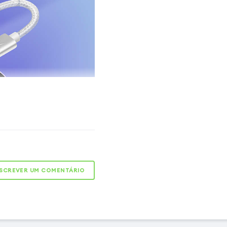
confiável para seu
s seus fones com fio,
temas de som com este
Lightning para Jack 3,5
com Appareil, permite
SCREVER UM COMENTÁRIO
sitivos de áudio com
m perda de sinal. Com
, garante uma ligação
 totalmente reconhecida