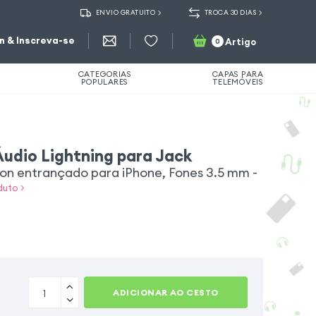
ENVIO GRATUITO
TROCA 30 DIAS
in & Inscreva-se
Artigo
0
CATEGORIAS
CAPAS PARA
POPULARES
TELEMÓVEIS
udio Lightning para Jack
lon entrançado para iPhone, Fones 3.5 mm -
duto >
ADICIONAR AO CESTO