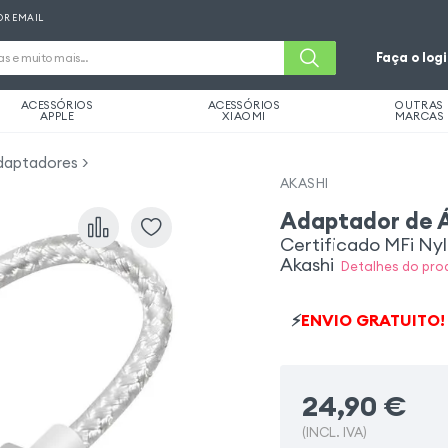
OR EMAIL
Faça o log
ACESSÓRIOS
ACESSÓRIOS
OUTRAS
APPLE
XIAOMI
MARCAS
daptadores
AKASHI
Adaptador de Á
Certificado MFi Ny
Akashi
Detalhes do pro
⚡
ENVIO GRATUITO!
24,90
€
(INCL. IVA)