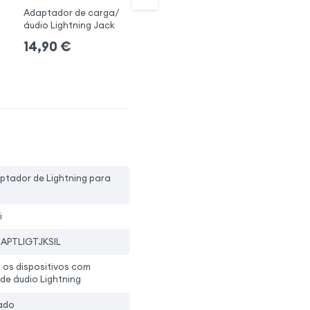
Adaptador de carga/
Cabo adaptador
Ad
áudio Lightning Jack
Lightning Audio preto
Au
+ 1 Opções
+ 
14,90
€
16,90
€
1
ptador de Lightning para
i
APTLIGTJKSIL
 os dispositivos com
de áudio Lightning
ado