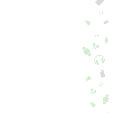
aptador Lightning
Adaptador
dio/Charge preto
Lightning/Jack 3,5 mm
HL-103
1 Opções
14,90
€
6,90
€