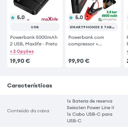
5.0
5.0
USB
SMARTPHONES E TABLETS
Powerbank 5000mAh
Powerbank com
2 USB, Maxlife - Preto
compressor +
JumpStarter
+ 2 Opções
19,90
€
99,90
€
Características
1x Bateria de reserva
Swissten Power Line II
Conteúdo da caixa
1x Cabo USB-C para
USB-C