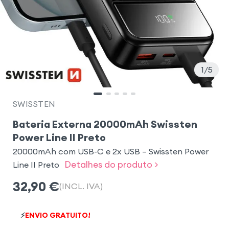
1
5
SWISSTEN
Bateria Externa 20000mAh Swissten
Power Line II Preto
20000mAh com USB-C e 2x USB – Swissten Power
Detalhes do produto >
Line II Preto
32,90
€
(INCL. IVA)
⚡
ENVIO GRATUITO!