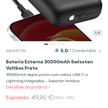
1
5
•
5.0
1
Comentário
SWISSTEN
Bateria Externa 30000mAh Swissten
Voltbox Preto
30000mAh dupla porta com cabos USB-C e
Lightning integrados – Swissten Voltbox
Detalhes do produto >
49,90
€
Esgotado
(INCL. IVA)