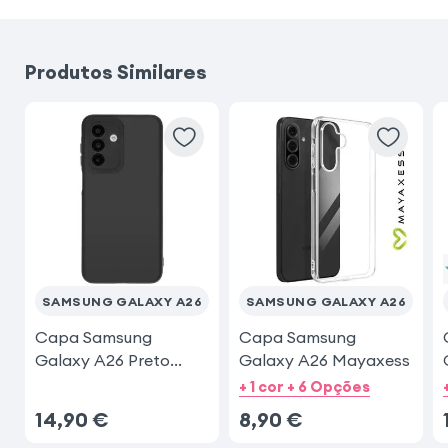
Samsung Galaxy A34 5G
Produtos Similares
Samsung Galaxy A56
Samsung Galaxy S25
Samsung Galaxy S24
iPhone 11
Samsung Galaxy A54 5G
SAMSUNG GALAXY A26
SAMSUNG GALAXY A26
Capa Samsung
Capa Samsung
Galaxy A26 Preto
Galaxy A26 Mayaxess
Fosco
+ 1 cor + 6 Opções
14,90
€
8,90
€