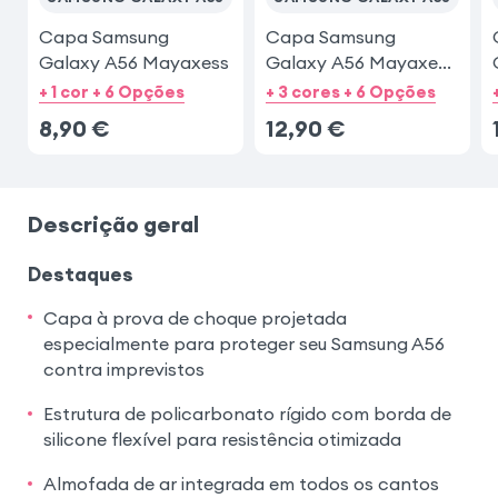
Capa Samsung
Capa Samsung
Galaxy A56 Mayaxess
Galaxy A56 Mayaxess
Preta
+ 1 cor + 6 Opções
+ 3 cores + 6 Opções
8,90
€
12,90
€
Descrição geral
Destaques
Capa à prova de choque projetada
especialmente para proteger seu Samsung A56
contra imprevistos
Estrutura de policarbonato rígido com borda de
silicone flexível para resistência otimizada
Almofada de ar integrada em todos os cantos