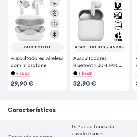
BLUETOOTH
APARELHO IOS / ANDROID
Auscultadores wireless
Auscultadores
com microfone
Bluetooth 30H IPx5
branco
+ 1 cor
+ 1 cor
29,90
€
32,90
€
Características
1x Par de fones de
ouvido Akashi
Conteúdo da caixa