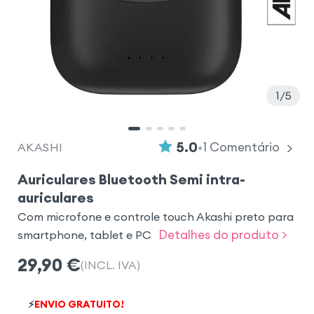
1
5
•
5.0
1
Comentário
AKASHI
Auriculares Bluetooth Semi intra-
auriculares
Com microfone e controle touch Akashi preto para
Detalhes do produto >
smartphone, tablet e PC
29,90
€
(INCL. IVA)
⚡
ENVIO GRATUITO!