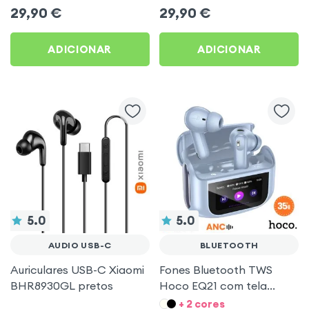
pescoço autonomia 160h
Ecrã LCD Full-Color
29,90
€
29,90
€
Acefast pretos
ADICIONAR
ADICIONAR
5.0
5.0
AUDIO USB-C
BLUETOOTH
Auriculares USB-C Xiaomi
Fones Bluetooth TWS
BHR8930GL pretos
Hoco EQ21 com tela
touch e ANC Azul
+ 2 cores