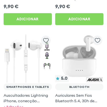
branco da Forever
mãos-livres – Brancos
9,90
€
9,90
€
ADICIONAR
ADICIONAR
5.0
SMARTPHONES E TABLETS
BLUETOOTH
Auscultadores Lightning
Auriculares Sem Fios
iPhone, conecção
Bluetooth 5.4, 30h de
Bluetooth com kit mãos-
autonomia, Som Estéreo,