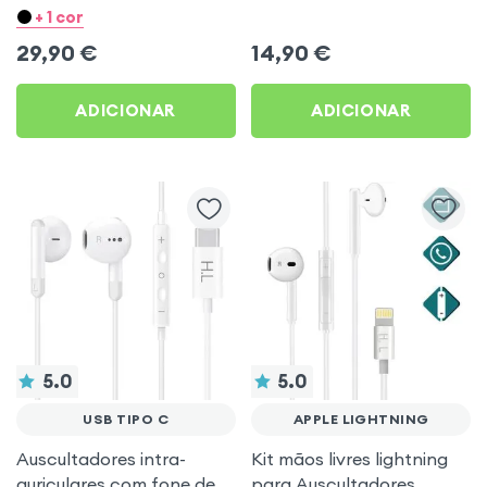
auricular Branco
+ 1 cor
29,90
€
14,90
€
ADICIONAR
ADICIONAR
5.0
5.0
USB TIPO C
APPLE LIGHTNING
Auscultadores intra-
Kit mãos livres lightning
auriculares com fone de
para Auscultadores