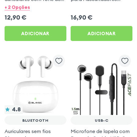
ouvido USB tipo C -
IPhone - branco
+ 2 Opções
branco
12,90
€
16,90
€
ADICIONAR
ADICIONAR
4.8
BLUETOOTH
USB-C
Auriculares sem fios
Microfone de lapela com