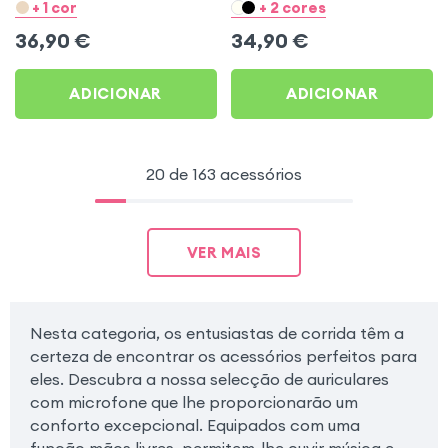
para Esporte e Corrida -
imersivo com redução de
+ 1 cor
+ 2 cores
Swissten Open Ear Preto
ruido, design ultrafino -
36,90
€
34,90
€
Rosa
ADICIONAR
ADICIONAR
20 de 163 acessórios
VER MAIS
Nesta categoria, os entusiastas de corrida têm a
certeza de encontrar os acessórios perfeitos para
eles. Descubra a nossa selecção de auriculares
com microfone que lhe proporcionarão um
conforto excepcional. Equipados com uma