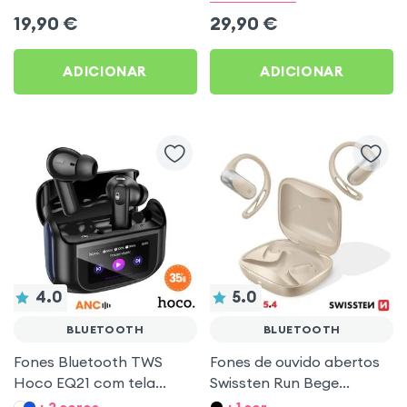
19,90
€
29,90
€
ADICIONAR
ADICIONAR
4.0
5.0
BLUETOOTH
BLUETOOTH
Fones Bluetooth TWS
Fones de ouvido abertos
Hoco EQ21 com tela
Swissten Run Bege
touch e ANC Preto
Bluetooth 5.4 especiais