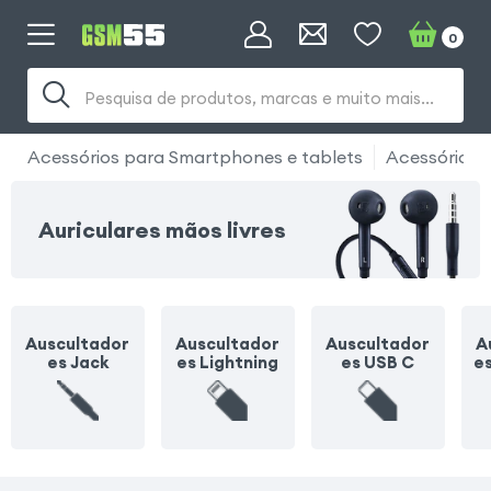
0
Pesquisa de produtos, marcas e muito mais...
Acessórios para Smartphones e tablets
Acessórios 
Auriculares mãos livres
Auscultador
Auscultador
Auscultador
A
es Jack
es Lightning
es USB C
e