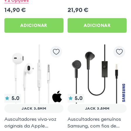
+ 2 Opções
livres - Branco
Akashi - Branco
14,90
€
21,90
€
ADICIONAR
ADICIONAR
5.0
5.0
JACK 3.5MM
JACK 3.5MM
Auscultadores viva-voz
Auscultadores genuínos
originais da Apple
Samsung, com fios de