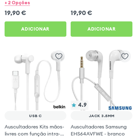
Earpods - branco
3,5mm Handsfree (Service
+ 2 Opções
Pack) - Preto
19,90
€
19,90
€
ADICIONAR
ADICIONAR
4.9
USB C
JACK 3.5MM
Auscultadores Kits mãos-
Auscultadores Samsung
livres com função intra-
EHS64AVFWE - branco