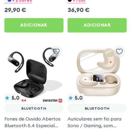
+ 2 cores
+ 1 cor
para Desporto e Corrida
29,90
€
36,90
€
ADICIONAR
ADICIONAR
5.0
5.0
BLUETOOTH
BLUETOOTH
Fones de Ouvido Abertos
Auriculares sem fio para
Bluetooth 5.4 Especial
Sono / Gaming, som