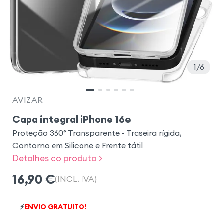
1
6
AVIZAR
Capa integral iPhone 16e
Proteção 360° Transparente - Traseira rígida,
Contorno em Silicone e Frente tátil
Detalhes do produto >
16,90
€
(INCL. IVA)
⚡
ENVIO GRATUITO!