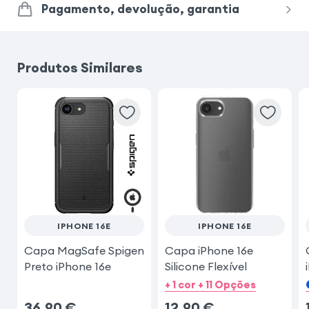
Pagamento, devolução, garantia
Samsung Galaxy S24 Ultra
Produtos Similares
Samsung Galaxy A54 5G
Samsung Galaxy A34 5G
Samsung Galaxy A17
Samsung Galaxy S23 Ultra
IPHONE 16E
IPHONE 16E
Capa MagSafe Spigen
Capa iPhone 16e
Preto iPhone 16e
Silicone Flexível
+ 1 cor + 11 Opções
36,90
€
12,90
€