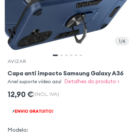
1
6
AVIZAR
Capa anti impacto Samsung Galaxy A36
Detalhes do produto >
Anel suporte vídeo azul
12,90
€
(INCL. IVA)
⚡
ENVIO GRATUITO!
Modelo
: