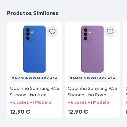
Produtos Similares
Oppo A53
Samsung Galaxy Z Flip 7
SAMSUNG GALAXY A36
SAMSUNG GALAXY A36
Capinha Samsung A36
Capinha Samsung A36
Silicone Lisa Azul
Silicone Lisa Roxa
+ 5 cores + 1 Modelo
+ 5 cores + 1 Modelo
12,90
€
12,90
€