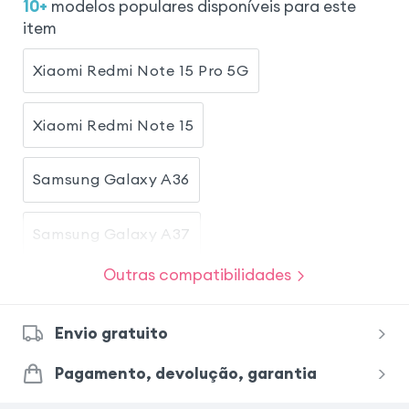
10
+
modelos populares disponíveis para este
item
Xiaomi Redmi Note 15 Pro 5G
Xiaomi Redmi Note 15
Samsung Galaxy A36
Samsung Galaxy A37
Outras compatibilidades
Xiaomi Redmi Note 13 Pro
Envio gratuito
Samsung Galaxy S23 FE
OnePlus 8T
Pagamento, devolução, garantia
Oppo A53s
Honor X8
Oppo Reno 13