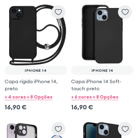
iPhone 16 Pro Max
Samsung Galaxy S24 FE
iPhone 14
iPhone SE 2022
iPhone 8
iPhone SE 2020
IPHONE 14
IPHONE 14
Capa rígida iPhone 14,
Capa iPhone 14 Soft-
preto
touch preto
+ 4 cores + 8 Opções
+ 6 cores + 8 Opções
16,90
€
16,90
€