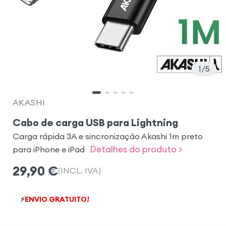
1
5
AKASHI
Cabo de carga USB para Lightning
Carga rápida 3A e sincronização Akashi 1m preto
Detalhes do produto >
para iPhone e iPad
29,90
€
(INCL. IVA)
⚡
ENVIO GRATUITO!