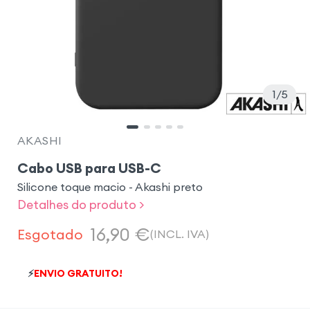
1
5
AKASHI
Cabo USB para USB-C
Silicone toque macio - Akashi preto
Detalhes do produto >
16,90
€
Esgotado
(INCL. IVA)
⚡
ENVIO GRATUITO!