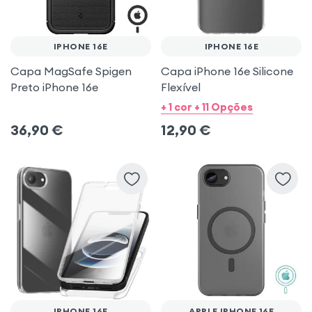
IPHONE 16E
IPHONE 16E
Capa MagSafe Spigen
Capa iPhone 16e Silicone
Preto iPhone 16e
Flexível
+ 1 cor + 11 Opções
36,90
€
12,90
€
IPHONE 16E
APPLE IPHONE 16E