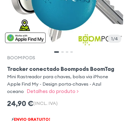
1
4
BOOMPODS
Tracker conectado Boompods BoomTag
Mini Rastreador para chaves, bolsa via iPhone
Apple Find My - Design porta-chaves - Azul
Detalhes do produto >
oceano
24,90
€
(INCL. IVA)
⚡
ENVIO GRATUITO!