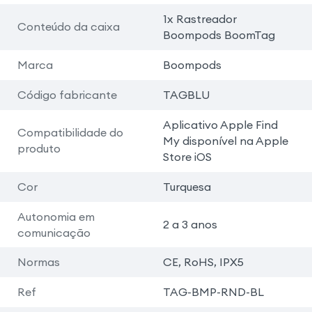
1x Rastreador
Conteúdo da caixa
Boompods BoomTag
Marca
Boompods
Código fabricante
TAGBLU
Aplicativo Apple Find
Compatibilidade do
My disponível na Apple
produto
Store iOS
Cor
Turquesa
Autonomia em
2 a 3 anos
comunicação
Normas
CE, RoHS, IPX5
Ref
TAG-BMP-RND-BL