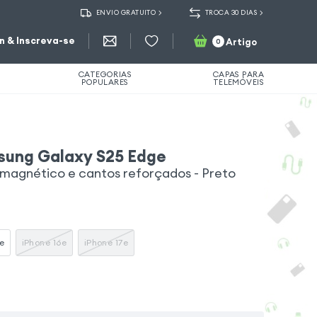
ENVIO GRATUITO
TROCA 30 DIAS
in & Inscreva-se
Artigo
0
CATEGORIAS
CAPAS PARA
POPULARES
TELEMÓVEIS
sung Galaxy S25 Edge
magnético e cantos reforçados - Preto
e
iPhone 16e
iPhone 17e