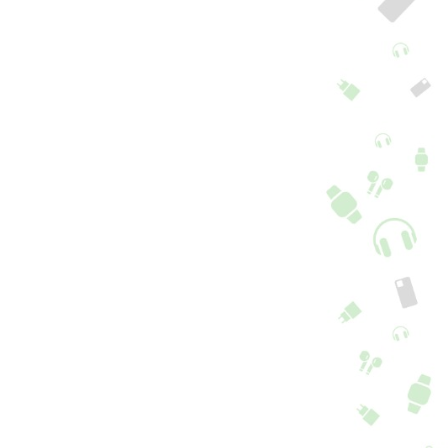
tojo Samsung S25
Capa Galaxy S25
ge Azul Noite
Edge Clara
+ 4 cores + 6 Opções
14,90
€
5,90
€