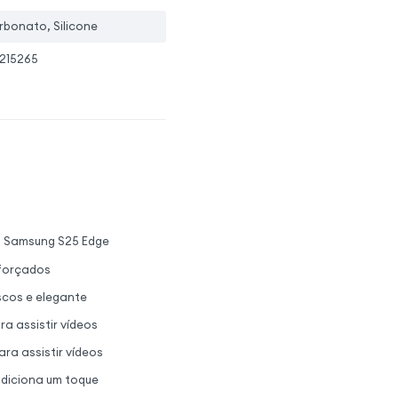
rbonato, Silicone
215265
eu Samsung S25 Edge
eforçados
scos e elegante
ra assistir vídeos
ra assistir vídeos
adiciona um toque