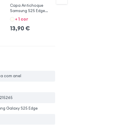
Capa Antichoque
Capa Samsung S25
Es
Samsung S25 Edge
Edge Transparente
Ed
Preto
+ 1 cor
12,90
€
13,90
€
1
pa com anel
215265
ng Galaxy S25 Edge