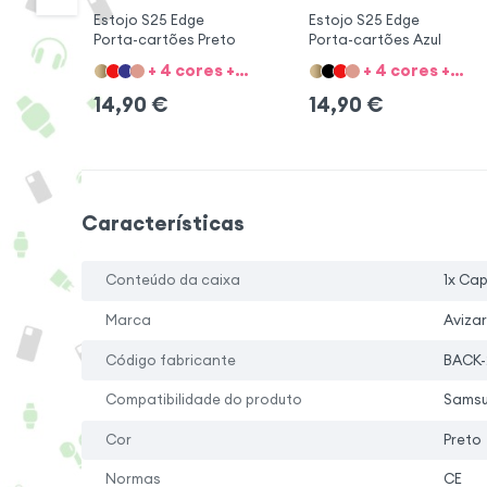
Estojo S25 Edge
Estojo S25 Edge
Porta-cartões Preto
Porta-cartões Azul
+ 4 cores + 6 Opções
+ 4 cores + 6 Opções
14,90
€
14,90
€
Características
Conteúdo da caixa
1x Ca
Marca
Avizar
Código fabricante
BACK-
Compatibilidade do produto
Samsu
Cor
Preto
Normas
CE