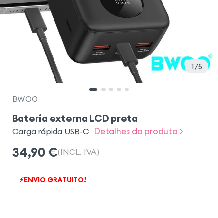
1
5
BWOO
Bateria externa LCD preta
Detalhes do produto >
Carga rápida USB-C
34,90
€
(INCL. IVA)
⚡
ENVIO GRATUITO!