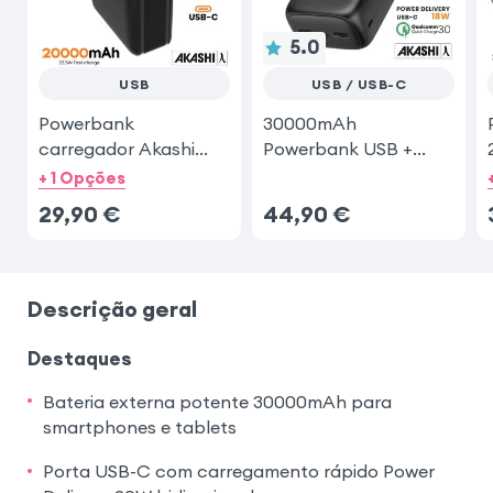
5.0
USB
USB / USB-C
Powerbank
30000mAh
carregador Akashi
Powerbank USB +
20.000 mAh
USB-C
+ 1 Opções
29,90
€
44,90
€
Descrição geral
Destaques
Bateria externa potente 30000mAh para
smartphones e tablets
Porta USB-C com carregamento rápido Power