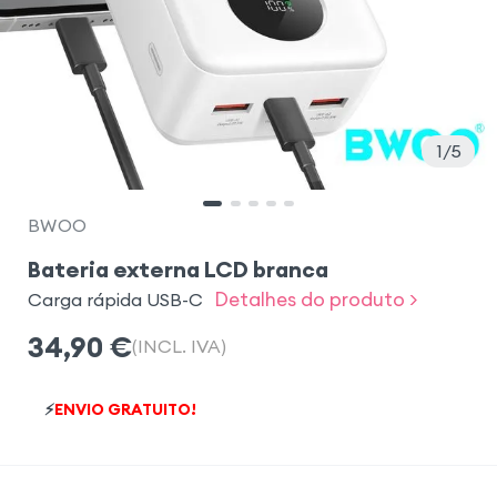
1
5
BWOO
Bateria externa LCD branca
Detalhes do produto >
Carga rápida USB-C
34,90
€
(INCL. IVA)
⚡
ENVIO GRATUITO!