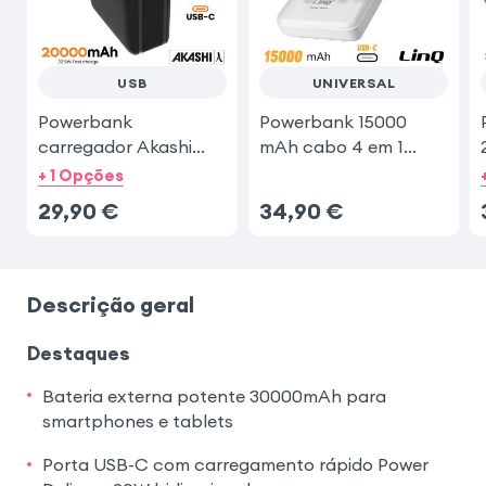
USB
UNIVERSAL
Powerbank
Powerbank 15000
carregador Akashi
mAh cabo 4 em 1
20.000 mAh
amovível
+ 1 Opções
29,90
€
34,90
€
Descrição geral
Destaques
Bateria externa potente 30000mAh para
smartphones e tablets
Porta USB-C com carregamento rápido Power