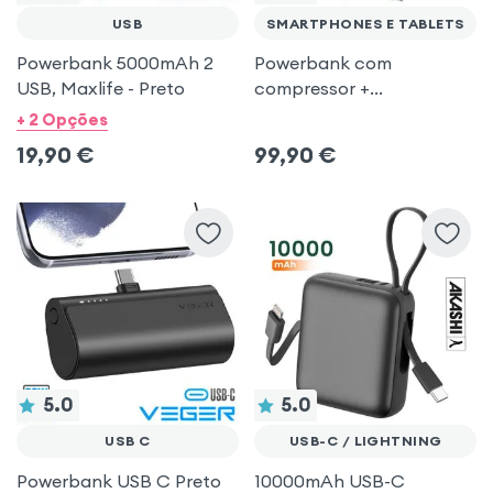
USB
SMARTPHONES E TABLETS
Powerbank 5000mAh 2
Powerbank com
USB, Maxlife - Preto
compressor +
JumpStarter
+ 2 Opções
19,90
€
99,90
€
5.0
5.0
USB C
USB-C / LIGHTNING
Powerbank USB C Preto
10000mAh USB-C