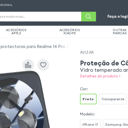
OR EMAIL
Faça o log
ACESSÓRIOS
ACESSÓRIOS
OUTRAS
APPLE
XIAOMI
MARCAS
s protectoras para Realme 14 Pro
AVIZAR
Proteção de C
Vidro temperado an
Detalhes do produto >
Cor
:
Preto
Transparente
Modelo
:
iPhone 17
Samsung Ga