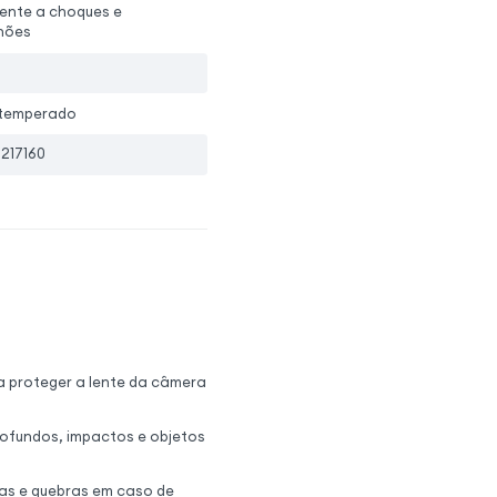
tente a choques e
hões
 temperado
217160
 proteger a lente da câmera
rofundos, impactos e objetos
ras e quebras em caso de