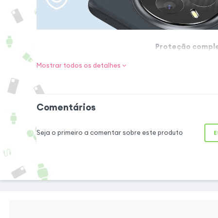
Proteção comple
Este vidro tem
Mostrar todos os detalhes
especialmente con
lente do seu Smar
diárias. Graças à du
Comentários
impactos e objeto
proteção ótima
Seja o primeiro a comentar sobre este produto
E
oleofóbico mantém
clara. Ultra fino
perfeitamente no se
a aparência ou o vo
Desempenho visual preservado