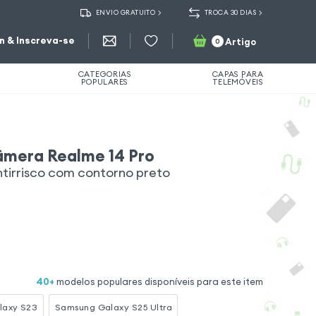
ENVIO GRATUITO
TROCA 30 DIAS
in & Inscreva-se
Artigo
0
CATEGORIAS
CAPAS PARA
POPULARES
TELEMÓVEIS
âmera Realme 14 Pro
tirrisco com contorno preto
40
+
modelos populares disponíveis para este item
laxy S23
Samsung Galaxy S25 Ultra