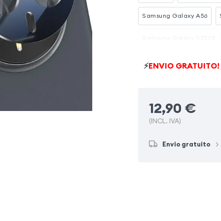
Samsung Galaxy A56
Samsung Galaxy S25 FE
Samsung Galaxy S22 Ult
⚡
ENVIO GRATUITO!
Samsung Galaxy A26
12,90
€
(INCL. IVA)
Envio gratuito