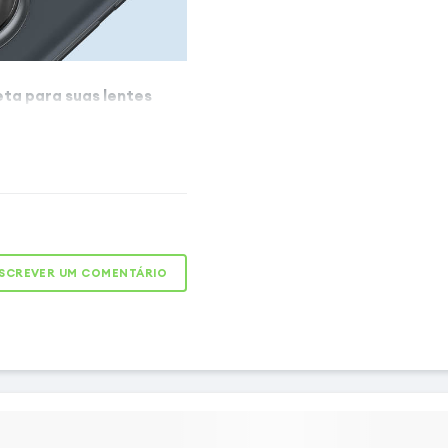
ta para suas lentes
perado para câmara é
cebido para proteger a
tphone contra agressões
reza 9H, resiste a riscos,
s cortantes, oferecendo
. O seu revestimento
SCREVER UM COMENTÁRIO
 a lente sempre limpa e
 e discreto, integra-se
u dispositivo sem alterar
lume.