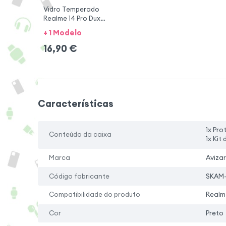
Vidro Temperado
Realme 14 Pro Dux
Ducis
+ 1 Modelo
16,90
€
Características
1x Pr
Conteúdo da caixa
1x Kit
Marca
Avizar
Código fabricante
SKAM-
Compatibilidade do produto
Realme
Cor
Preto