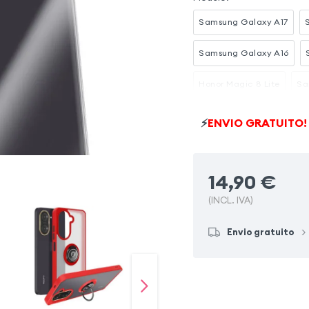
Samsung Galaxy A17
Samsung Galaxy A16
Honor Magic 8 Lite
Sa
Samsung Galaxy S23
⚡
ENVIO GRATUITO!
Samsung Galaxy S20 FE
14,90
€
(INCL. IVA)
Envio gratuito