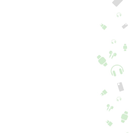
pa Redmi A5
Capa Redmi A5
licone Azul
Silicone Vermelho
+ 5 cores + 6 Opções
+ 5 cores + 6 Opções
2,90
€
12,90
€