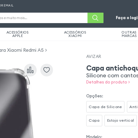
OR EMAIL
Faça o log
ACESSÓRIOS
ACESSÓRIOS
OUTRAS
APPLE
XIAOMI
MARCAS
ara Xiaomi Redmi A5
AVIZAR
Capa antichoq
Silicone com canto
Detalhes do produto >
Opções
:
Capa de Silicone
Anti
Capa
Estojo vertical
Modelo
: