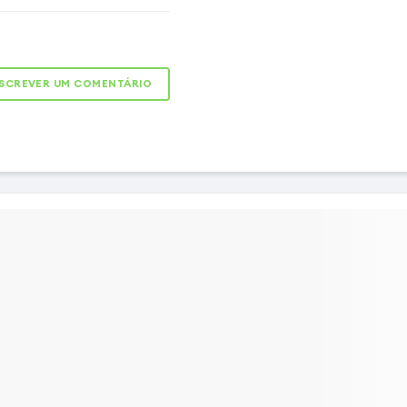
 com cantos bumper anti-
proteção ideal contra
es graças aos cantos
SCREVER UM COMENTÁRIO
ransparência mantém a
 Smartphone ao mesmo
e proteção eficaz. Os
permitem