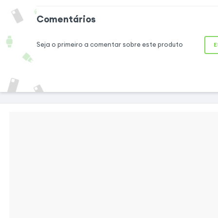
Esta capa flexível
Comentários
impacto oferece 
quedas e choqu
Seja o primeiro a comentar sobre este produto
E
reforçados. A t
estética do seu
tempo que garant
recortes precisos 
Materiais de qualidade e design
prático
Fabricada em silicone macio, esta capa
protege seu dispositivo contra arranhões e
impactos. Sua superfície antiderrapante
impede deslizamentos acidentais, garantindo
uma pegada segura. Além disso, é leve e fina,
facilitando o transporte sem adicionar peso