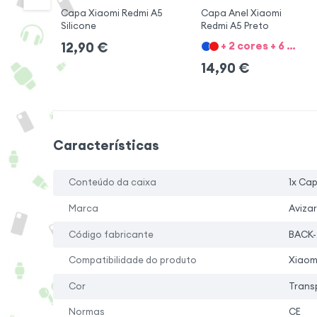
Capa Xiaomi Redmi A5
Capa Anel Xiaomi
Silicone
Redmi A5 Preto
+ 2 cores + 6 Opções
12,90
€
14,90
€
Características
Conteúdo da caixa
1x Ca
Marca
Avizar
Código fabricante
BACK-
Compatibilidade do produto
Xiaom
Cor
Trans
Normas
CE