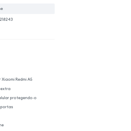
ne
218243
 Xiaomi Redmi A5
 extra
elular protegendo-o
 portas
ne