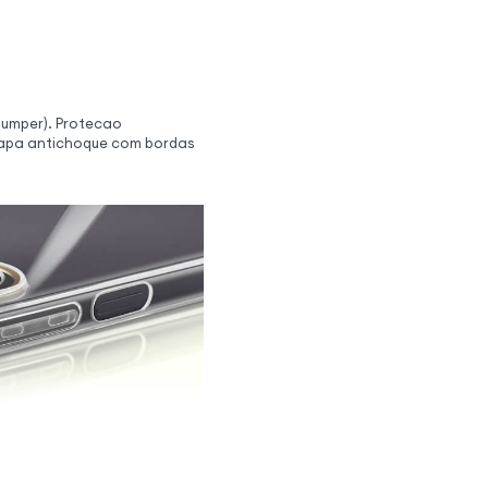
bumper). Protecao
 Capa antichoque com bordas
rçada e conforto de