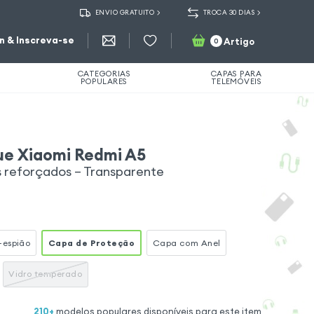
ENVIO GRATUITO
TROCA 30 DIAS
in & Inscreva-se
Artigo
0
CATEGORIAS
CAPAS PARA
POPULARES
TELEMÓVEIS
ue Xiaomi Redmi A5
s reforçados – Transparente
-espião
Capa de Proteção
Capa com Anel
Vidro temperado
210
+
modelos populares disponíveis para este item