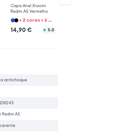
Capa Anel Xiaomi
Capa Redmi A5
Ca
Redmi A5 Vermelho
Silicone Preto
Si
+ 2 cores + 6 Opções
+ 5 cores + 6 Opções
14,90
€
12,90
€
1
5.0
5.0
pa antichoque
218243
i Redmi A5
parente