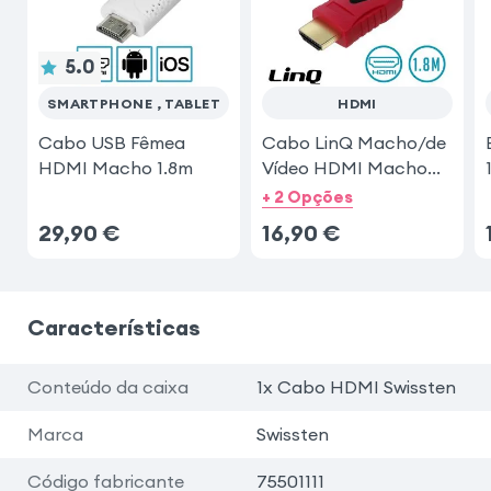
5.0
SMARTPHONE , TABLET
HDMI
Cabo USB Fêmea
Cabo LinQ Macho/de
HDMI Macho 1.8m
Vídeo HDMI Macho
1.8m
+ 2 Opções
29,90
€
16,90
€
Características
Conteúdo da caixa
1x Cabo HDMI Swissten
Marca
Swissten
Código fabricante
75501111