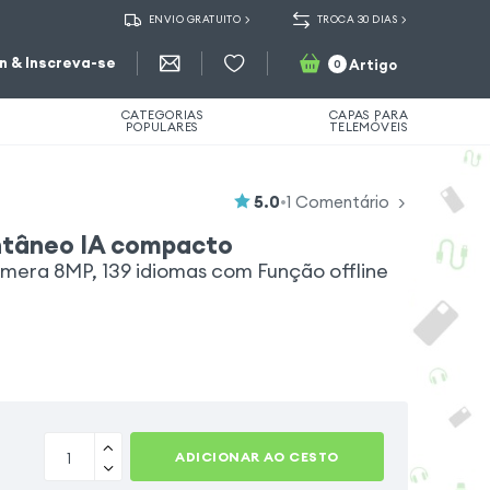
ENVIO GRATUITO
TROCA 30 DIAS
in & Inscreva-se
Artigo
0
CATEGORIAS
CAPAS PARA
POPULARES
TELEMÓVEIS
5.0
•
1
Comentário
ntâneo IA compacto
era 8MP, 139 idiomas com Função offline
ADICIONAR AO CESTO