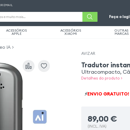
OR EMAIL
Faça o log
ACESSÓRIOS
ACESSÓRIOS
OUTRAS
APPLE
XIAOMI
MARCAS
eo IA
AVIZAR
Tradutor insta
Ultracompacto, Câm
Detalhes do produto >
⚡
ENVIO GRATUITO!
89,00
€
(INCL. IVA)