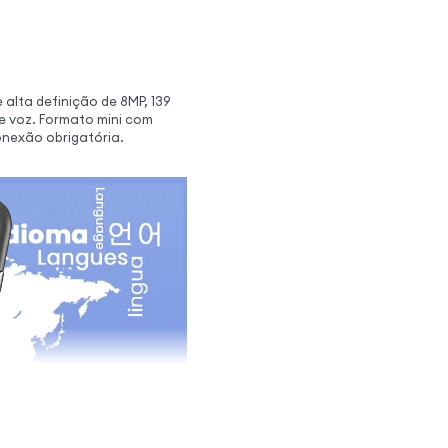
alta definição de 8MP, 139
 e voz. Formato mini com
onexão obrigatória.
pida em formato