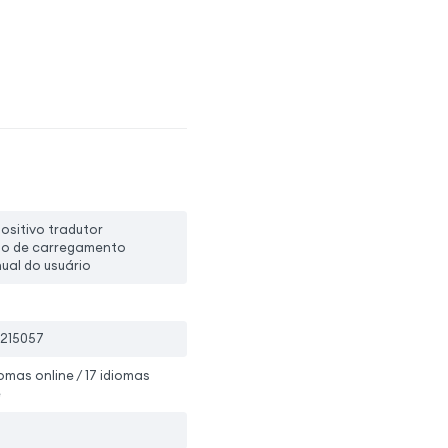
positivo tradutor
bo de carregamento
ual do usuário
215057
iomas online / 17 idiomas
e