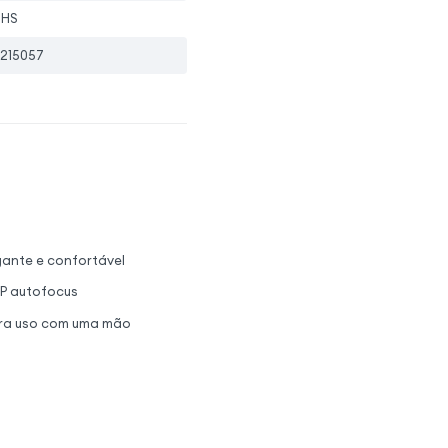
oHS
215057
egante e confortável
MP autofocus
para uso com uma mão