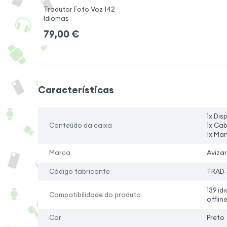
Tradutor Foto Voz 142
Idiomas
79,00
€
Características
1x Dis
Conteúdo da caixa
1x Ca
1x Man
Marca
Avizar
Código fabricante
TRAD-
139 id
Compatibilidade do produto
offlin
Cor
Preto