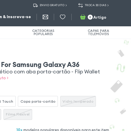
ENVIO GRATUITO
TROCA 30 DIAS
in & Inscreva-se
Artigo
0
CATEGORIAS
CAPAS PARA
POPULARES
TELEMÓVEIS
 For Samsung Galaxy A36
tico com aba porta-cartão - Flip Wallet
uto >
t Touch
Capa porta-cartão
Vidro temperado
Filme Flexível
10
+
modelos populares disponíveis para este item