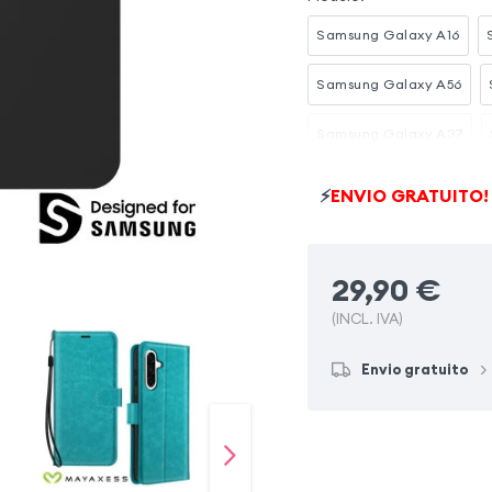
Samsung Galaxy A16
Samsung Galaxy A56
Samsung Galaxy A37
Xiaomi Redmi Note 14 Pro 
⚡
ENVIO GRATUITO!
Samsung Galaxy A32 4G
29,90
€
(INCL. IVA)
Envio gratuito