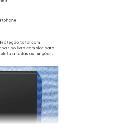
 aba
artphone
 Proteção total com
pa tipo livro com slot para
mpleto a todas as funções.
ta e elegante