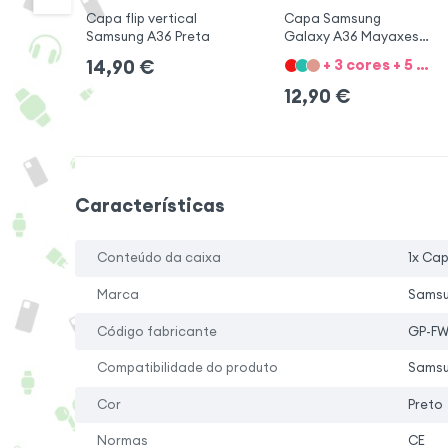
Capa flip vertical
Capa Samsung
Samsung A36 Preta
Galaxy A36 Mayaxess
Preta
+ 3 cores + 5 Opções
14,90
€
12,90
€
Características
Conteúdo da caixa
1x Ca
Marca
Sams
Código fabricante
GP-F
Compatibilidade do produto
Samsu
Cor
Preto
Normas
CE