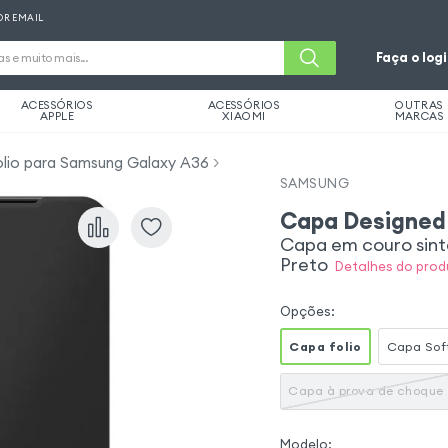
OR EMAIL
Faça o log
ACESSÓRIOS
ACESSÓRIOS
OUTRAS
APPLE
XIAOMI
MARCAS
olio para Samsung Galaxy A36
SAMSUNG
Capa Designed
Capa em couro sinté
Preto
Detalhes do prod
Opções
:
Capa folio
Capa Sof
Capa à prova de choque
Modelo
: