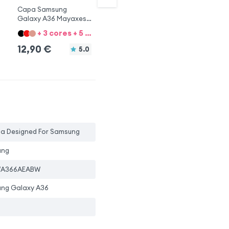
Capa Samsung
Capa 360° Samsung
Ca
Galaxy A36 Mayaxess
A36 Transparente
Sa
Azul
Pr
+ 3 cores + 5 Opções
+ 
16,90
€
12,90
€
1
5.0
pa Designed For Samsung
ung
WA366AEABW
ng Galaxy A36