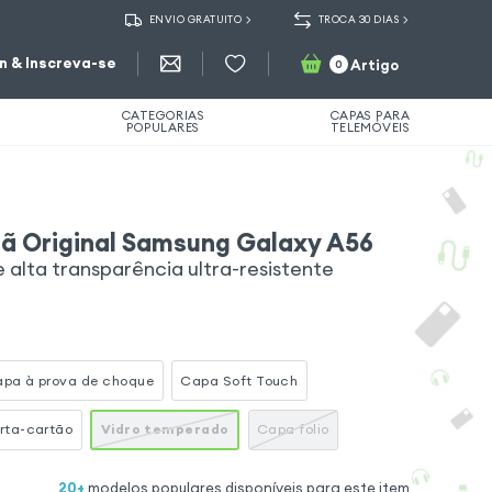
ENVIO GRATUITO
TROCA 30 DIAS
in & Inscreva-se
Artigo
0
CATEGORIAS
CAPAS PARA
POPULARES
TELEMÓVEIS
rã Original Samsung Galaxy A56
alta transparência ultra-resistente
pa à prova de choque
Capa Soft Touch
rta-cartão
Vidro temperado
Capa folio
20
+
modelos populares disponíveis para este item