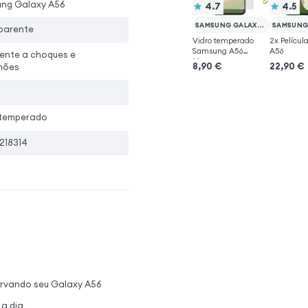
ng Galaxy A56
4.7
4.5
SAMSUNG GALAXY A56
parente
Vidro temperado
2x Películ
Samsung A56
A56
tente a choques e
Mayaxess
8,90
€
22,90
€
hões
 temperado
218314
ervando seu Galaxy A56
 a dia