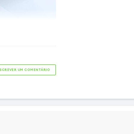
nitiva para o seu
 temperado altamente
película oficial Samsung
mente a tela do seu
SCREVER UM COMENTÁRIO
 arranhões, impactos e
tes do cotidiano. Seu
anchas limita marcas de
 legibilidade. Graças ao
ompanha as curvas da tela
tal, sem comprometer o