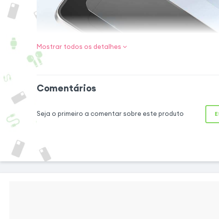
Mostrar todos os detalhes
Proteção defi
Samsung
Feita com vidro
Comentários
resistente, esta 
protege eficaz
Seja o primeiro a comentar sobre este produto
E
Smartphone contra
pequenos aciden
tratamento anti-m
dedos para melhor
ajuste perfeito, ac
para proteção to
design do aparelho.