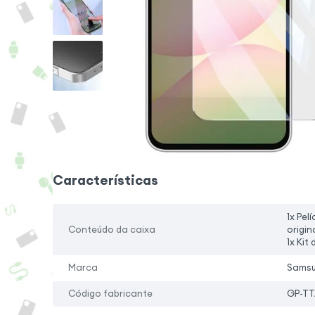
Características
1x Pel
Conteúdo da caixa
origin
1x Kit
Marca
Sams
Código fabricante
GP-T