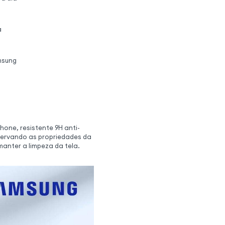
a
msung
hone, resistente 9H anti-
eservando as propriedades da
 manter a limpeza da tela.