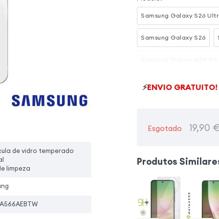
Samsung Galaxy S26 Ult
Samsung Galaxy S26
Samsung Galaxy A34 5G
Samsung Galaxy S25 Edg
⚡
ENVIO GRATUITO!
Samsung Galaxy S25
Samsung Galaxy A37
19,90
Esgotado
ícula de vidro temperado
Produtos Similare
al
 de limpeza
ung
TA566AEBTW