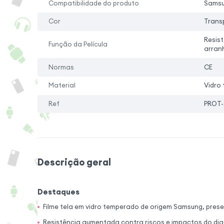
Compatibilidade do produto
Samsu
Cor
Trans
Resis
Função da Película
arran
Normas
CE
Material
Vidro
Ref
PROT-
Descrição geral
Destaques
Filme tela em vidro temperado de origem Samsung, pres
Resistência aumentada contra riscos e impactos do dia