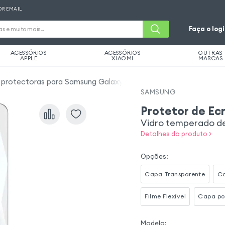
OR EMAIL
Faça o log
ACESSÓRIOS
ACESSÓRIOS
OUTRAS
APPLE
XIAOMI
MARCAS
s protectoras para Samsung Galaxy A56
SAMSUNG
Protetor de Ec
Vidro temperado de 
Detalhes do produto >
Opções
:
Capa Transparente
Ca
Filme Flexível
Capa po
Modelo
: