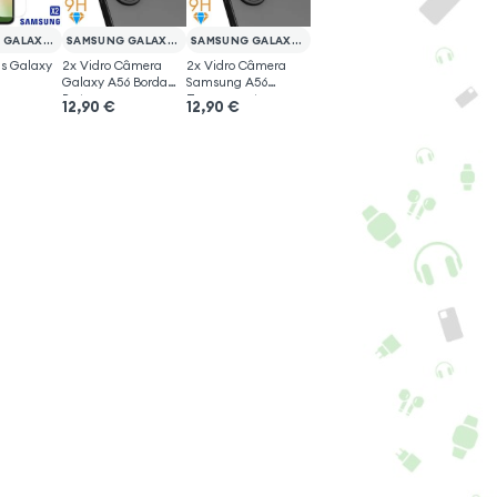
SAMSUNG GALAXY A56
SAMSUNG GALAXY A56
SAMSUNG GALAXY A56
as Galaxy
2x Vidro Câmera
2x Vidro Câmera
Galaxy A56 Borda
Samsung A56
Preto
Transparente
12,90
€
12,90
€