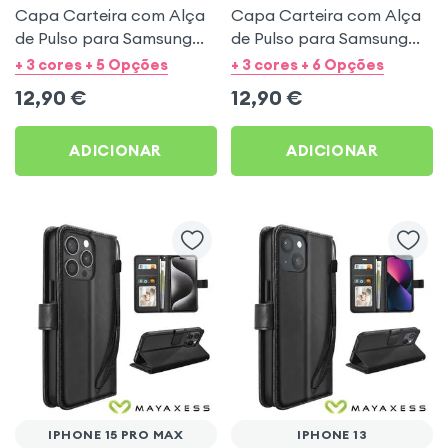
Capa Carteira com Alça
Capa Carteira com Alça
de Pulso para Samsung
de Pulso para Samsung
Galaxy S21 FE - Preto
Galaxy S21 - Preto
+ 3 cores + 5 Opções
+ 3 cores + 6 Opções
Mayaxess
Mayaxess
12,90
€
12,90
€
ADICIONAR
ADICIONAR
IPHONE 15 PRO MAX
IPHONE 13