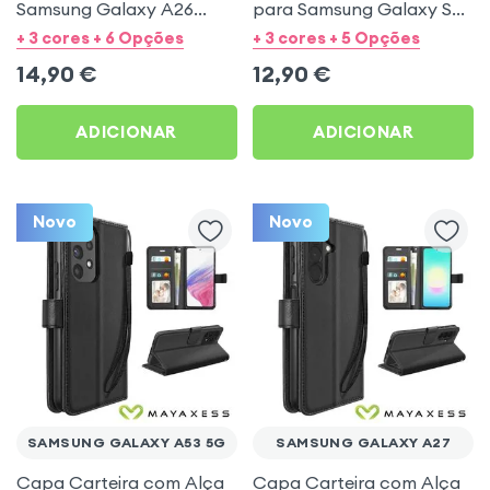
Samsung Galaxy A26
para Samsung Galaxy S23
Mayaxess Preto
- Preto Mayaxess
+ 3 cores + 6 Opções
+ 3 cores + 5 Opções
14,90
€
12,90
€
ADICIONAR
ADICIONAR
Novo
Novo
SAMSUNG GALAXY A53 5G
SAMSUNG GALAXY A27
Capa Carteira com Alça
Capa Carteira com Alça