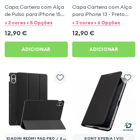
Capa Carteira com Alça
Capa Carteira com Alça
de Pulso para iPhone 15
para iPhone 13 - Preto
Pro Max - Preto
Mayaxess
+ 2 cores + 5 Opções
+ 3 cores + 6 Opções
Mayaxess
12,90
€
12,90
€
ADICIONAR
ADICIONAR
XIAOMI REDMI PAD PRO / 2 PRO
SONY XPERIA 1 VIII