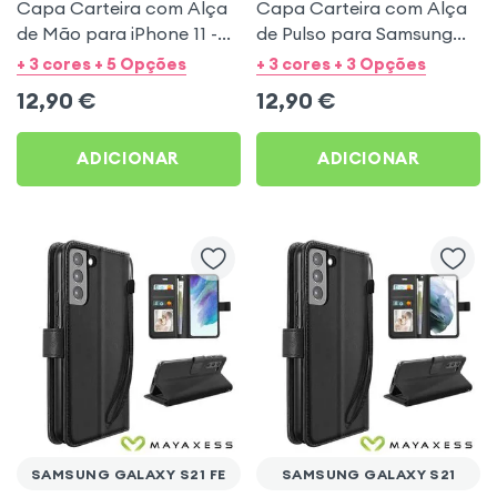
Capa Carteira com Alça
Capa Carteira com Alça
de Mão para iPhone 11 -
de Pulso para Samsung
Preto Mayaxess
Galaxy S22 Ultra - Preta
+ 3 cores + 5 Opções
+ 3 cores + 3 Opções
Mayaxess
12,90
€
12,90
€
ADICIONAR
ADICIONAR
SAMSUNG GALAXY S21 FE
SAMSUNG GALAXY S21