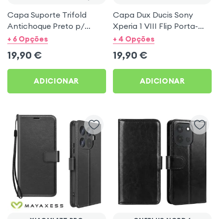
Capa Suporte Trifold
Capa Dux Ducis Sony
Antichoque Preto p/
Xperia 1 VIII Flip Porta-
Xiaomi Redmi Pad e Pad 2
Cartões Preto
+ 6 Opções
+ 4 Opções
Pro / Pad Pro
19,90
€
19,90
€
ADICIONAR
ADICIONAR