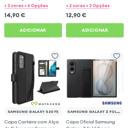
Mayaxess Preto
com Alça de Pulso
+ 3 cores + 6 Opções
+ 2 cores + 3 Opções
14,90
€
12,90
€
ADICIONAR
ADICIONAR
SAMSUNG GALAXY S20 FE
SAMSUNG GALAXY Z FOLD 8
Capa Carteira com Alça
Capa Oficial Samsung