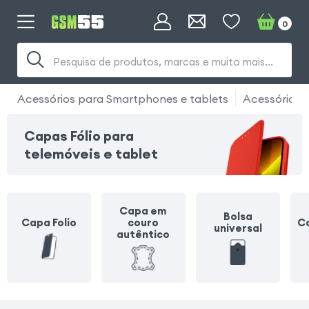
0
Pesquisa de produtos, marcas e muito mais...
Acessórios para Smartphones e tablets
Acessórios 
Capas Fólio para
telemóveis e tablet
Capa em
Bolsa
Capa Folio
couro
Ca
universal
autêntico