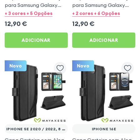
para Samsung Galaxy
para Samsung Galaxy
A53 5G - Preto Mayaxess
A27 - Preto Mayaxess
+ 3 cores + 5 Opções
+ 2 cores + 6 Opções
12,90
€
12,90
€
ADICIONAR
ADICIONAR
Novo
Novo
IPHONE SE 2020 / 2022, 8 E 7
IPHONE 16E
Capa Carteira com Alça
Capa Carteira com Alça