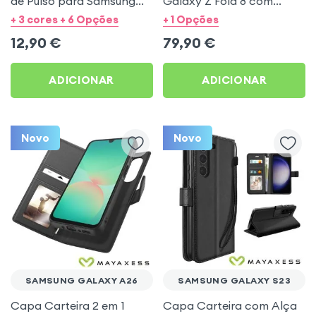
de Pulso para Samsung
Galaxy Z Fold 8 com
Galaxy S20 FE - Preto
Suporte - Carbon
+ 3 cores + 6 Opções
+ 1 Opções
Mayaxess
Standing Case Preto
12,90
€
79,90
€
ADICIONAR
ADICIONAR
Novo
Novo
SAMSUNG GALAXY A26
SAMSUNG GALAXY S23
Capa Carteira 2 em 1
Capa Carteira com Alça