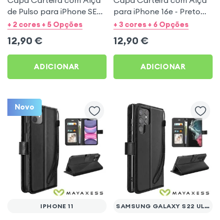
de Pulso para iPhone SE
para iPhone 16e - Preto
2020 / 2022, 8 e 7 - Preto
Mayaxess
+ 2 cores + 5 Opções
+ 3 cores + 6 Opções
Mayaxess
12,90
€
12,90
€
ADICIONAR
ADICIONAR
Novo
IPHONE 11
SAMSUNG GALAXY S22 ULTRA