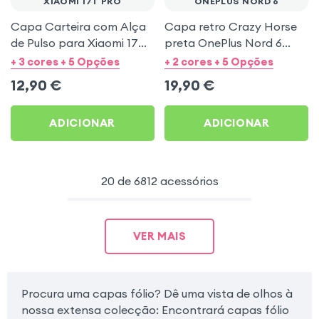
XIAOMI 17T PRO
ONEPLUS NORD 6
Capa Carteira com Alça
Capa retro Crazy Horse
de Pulso para Xiaomi 17T
preta OnePlus Nord 6
Pro - Preto Mayaxess
função carteira
+ 3 cores + 5 Opções
+ 2 cores + 5 Opções
12,90
€
19,90
€
ADICIONAR
ADICIONAR
20 de 6812 acessórios
VER MAIS
Procura uma capas fólio? Dê uma vista de olhos à
nossa extensa colecção: Encontrará capas fólio