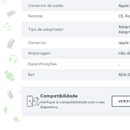
Conector de saída
Apple 
Normas
CE, R
Adapt
Tipo de adaptador
Adapt
Conector
apple 
Amperagem
não d
Especificações
,
Ref
ADA-
Compatibilidade
VERIF
Verifique a compatibilidade com o seu
dispositivo.