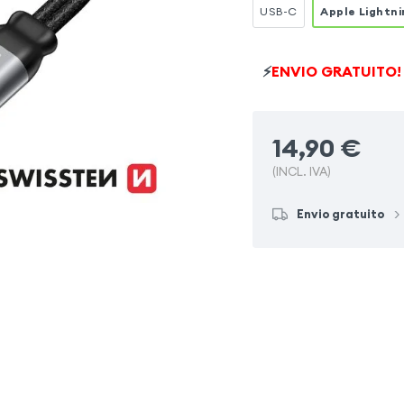
USB-C
Apple Lightni
⚡
ENVIO GRATUITO!
14,90
€
(INCL. IVA)
Envio gratuito