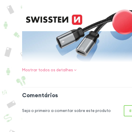
Mostrar todos os detalhes
Adaptador split
Adaptador splitter 
conectar simultane
Comentários
um cabo de carga.
ideal para usuár
Seja o primeiro a comentar sobre este produto
E
recarregar seu i
áudio. Prático e lev