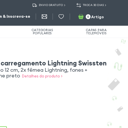
ENVIO GRATUITO
TROCA 30 DIAS
in & Inscreva-se
Artigo
0
CATEGORIAS
CAPAS PARA
POPULARES
TELEMÓVEIS
 e carregamento Lightning Swissten
 12 cm, 2x fêmea Lightning, fones +
ne preto
Detalhes do produto >