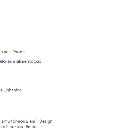
 o seu iPhone
culares e alimentação
e Lightning
 simultâneos 2 em 1. Design
o e 2 portas fêmea