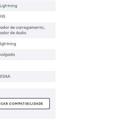
Lightning
oHS
ador de carregamento,
ador de áudio
lightning
ivulgado
003AA
ICAR COMPATIBILIDADE