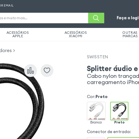
OR EMAIL
Faça o log
ACESSÓRIOS
ACESSÓRIOS
OUTRAS
APPLE
XIAOMI
MARCAS
dores
SWISSTEN
Splitter áudio
Cabo nylon trançado
carregamento iPho
Cor
:
Preto
Branco
Preto
Conector de entrada
: