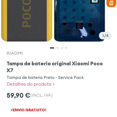
1
4
XIAOMI
Tampa de bateria original Xiaomi Poco
X7
Tampa de bateria Preto - Service Pack
Detalhes do produto >
59,90
€
(INCL. IVA)
⚡
ENVIO GRATUITO!