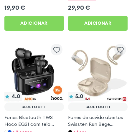
19,90
€
29,90
€
ADICIONAR
ADICIONAR
4.0
5.0
BLUETOOTH
BLUETOOTH
Fones Bluetooth TWS
Fones de ouvido abertos
Hoco EQ21 com tela
Swissten Run Bege
touch e ANC Preto
Bluetooth 5.4 especiais