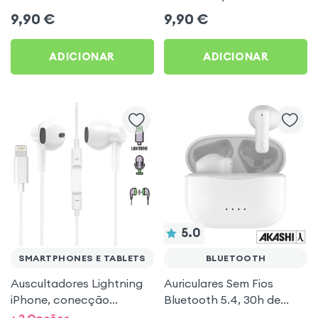
branco da Forever
mãos-livres – Brancos
9,90
€
9,90
€
ADICIONAR
ADICIONAR
5.0
SMARTPHONES E TABLETS
BLUETOOTH
Auscultadores Lightning
Auriculares Sem Fios
iPhone, conecção
Bluetooth 5.4, 30h de
Bluetooth com kit mãos-
autonomia, Som Estéreo,