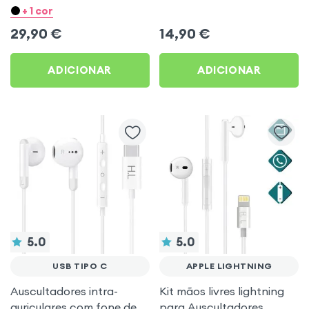
auricular Branco
+ 1 cor
29,90
€
14,90
€
ADICIONAR
ADICIONAR
5.0
5.0
USB TIPO C
APPLE LIGHTNING
Auscultadores intra-
Kit mãos livres lightning
auriculares com fone de
para Auscultadores