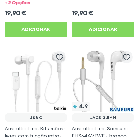
Earpods - branco
3,5mm Handsfree (Service
+ 2 Opções
Pack) - Preto
19,90
€
19,90
€
ADICIONAR
ADICIONAR
4.9
USB C
JACK 3.5MM
Auscultadores Kits mãos-
Auscultadores Samsung
livres com função intra-
EHS64AVFWE - branco