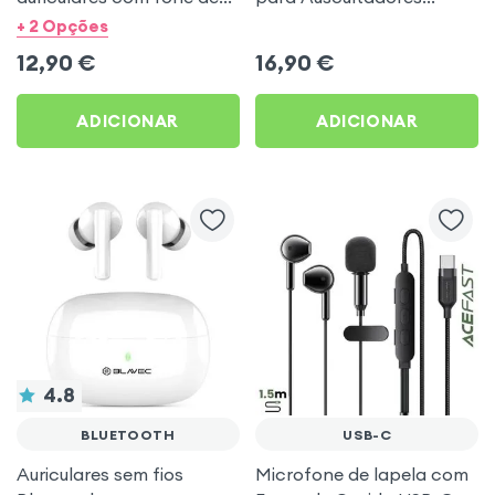
ouvido USB tipo C -
IPhone - branco
+ 2 Opções
branco
12,90
€
16,90
€
ADICIONAR
ADICIONAR
4.8
BLUETOOTH
USB-C
Auriculares sem fios
Microfone de lapela com