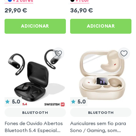
+ 2 cores
+ 1 cor
para Desporto e Corrida
29,90
€
36,90
€
ADICIONAR
ADICIONAR
5.0
5.0
BLUETOOTH
BLUETOOTH
Fones de Ouvido Abertos
Auriculares sem fio para
Bluetooth 5.4 Especial
Sono / Gaming, som