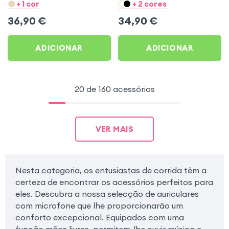
para Esporte e Corrida -
imersivo com redução de
+ 1 cor
+ 2 cores
Swissten Open Ear Preto
ruido, design ultrafino -
36,90
€
34,90
€
Rosa
ADICIONAR
ADICIONAR
20 de 160 acessórios
VER MAIS
Nesta categoria, os entusiastas de corrida têm a
certeza de encontrar os acessórios perfeitos para
eles. Descubra a nossa selecção de auriculares
com microfone que lhe proporcionarão um
conforto excepcional. Equipados com uma