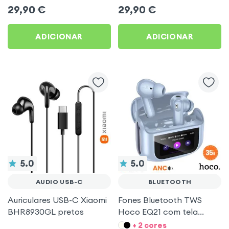
pescoço autonomia 160h
Ecrã LCD Full-Color
29,90
€
29,90
€
Acefast pretos
ADICIONAR
ADICIONAR
5.0
5.0
AUDIO USB-C
BLUETOOTH
Auriculares USB-C Xiaomi
Fones Bluetooth TWS
BHR8930GL pretos
Hoco EQ21 com tela
touch e ANC Azul
+ 2 cores