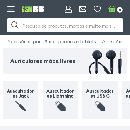
0
Pesquisa de produtos, marcas e muito mais...
Acessórios para Smartphones e tablets
Acessórios 
Auriculares mãos livres
Auscultador
Auscultador
Auscultador
A
es Jack
es Lightning
es USB C
e