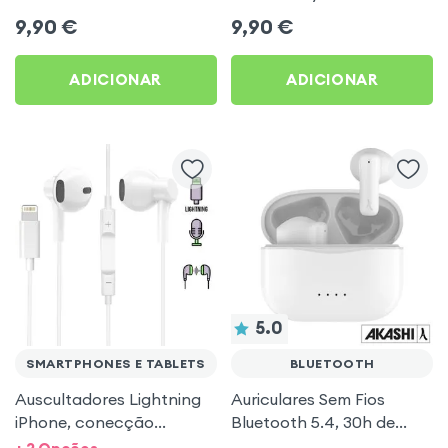
branco da Forever
mãos-livres – Brancos
9,90
€
9,90
€
ADICIONAR
ADICIONAR
5.0
SMARTPHONES E TABLETS
BLUETOOTH
Auscultadores Lightning
Auriculares Sem Fios
iPhone, conecção
Bluetooth 5.4, 30h de
Bluetooth com kit mãos-
autonomia, Som Estéreo,