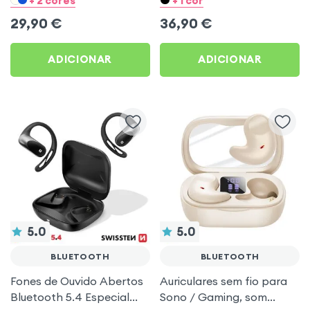
+ 2 cores
+ 1 cor
para Desporto e Corrida
29,90
€
36,90
€
ADICIONAR
ADICIONAR
5.0
5.0
BLUETOOTH
BLUETOOTH
Fones de Ouvido Abertos
Auriculares sem fio para
Bluetooth 5.4 Especial
Sono / Gaming, som