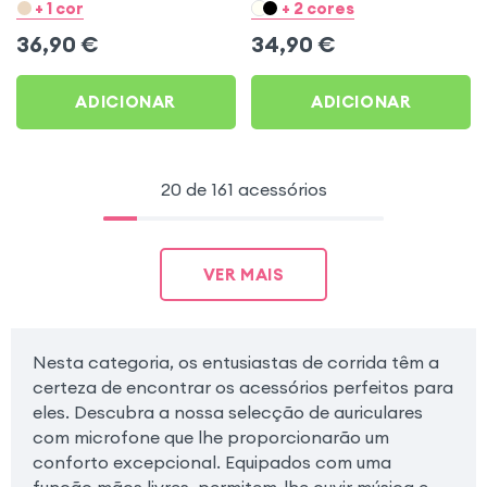
para Esporte e Corrida -
imersivo com redução de
+ 1 cor
+ 2 cores
Swissten Open Ear Preto
ruido, design ultrafino -
36,90
€
34,90
€
Rosa
ADICIONAR
ADICIONAR
20 de 161 acessórios
VER MAIS
Nesta categoria, os entusiastas de corrida têm a
certeza de encontrar os acessórios perfeitos para
eles. Descubra a nossa selecção de auriculares
com microfone que lhe proporcionarão um
conforto excepcional. Equipados com uma