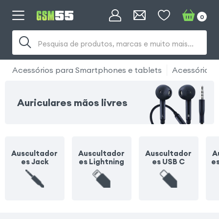
0
Pesquisa de produtos, marcas e muito mais...
Acessórios para Smartphones e tablets
Acessórios 
Auriculares mãos livres
Auscultador
Auscultador
Auscultador
A
es Jack
es Lightning
es USB C
e