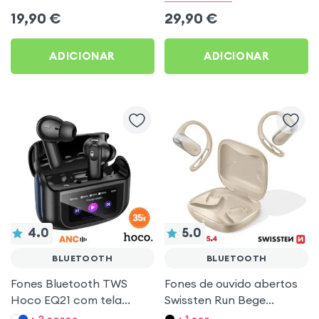
19,90
€
29,90
€
ADICIONAR
ADICIONAR
4.0
5.0
BLUETOOTH
BLUETOOTH
Fones Bluetooth TWS
Fones de ouvido abertos
Hoco EQ21 com tela
Swissten Run Bege
touch e ANC Preto
Bluetooth 5.4 especiais