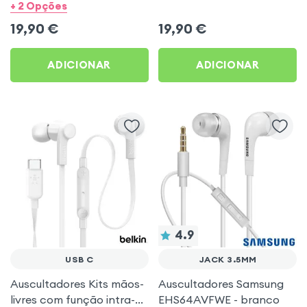
Earpods - branco
3,5mm Handsfree (Service
+ 2 Opções
Pack) - Preto
19,90
€
19,90
€
ADICIONAR
ADICIONAR
4.9
USB C
JACK 3.5MM
Auscultadores Kits mãos-
Auscultadores Samsung
livres com função intra-
EHS64AVFWE - branco