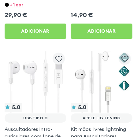
auricular Branco
+ 1 cor
29,90
€
14,90
€
ADICIONAR
ADICIONAR
5.0
5.0
USB TIPO C
APPLE LIGHTNING
Auscultadores intra-
Kit mãos livres lightning
auriculares com fone de
para Auscultadores