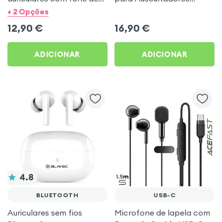
ouvido USB tipo C -
IPhone - branco
+ 2 Opções
branco
12,90
€
16,90
€
ADICIONAR
ADICIONAR
4.8
BLUETOOTH
USB-C
Auriculares sem fios
Microfone de lapela com