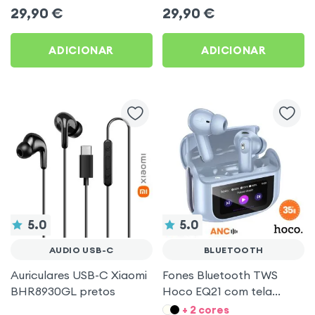
pescoço autonomia 160h
Ecrã LCD Full-Color
29,90
€
29,90
€
Acefast pretos
ADICIONAR
ADICIONAR
5.0
5.0
AUDIO USB-C
BLUETOOTH
Auriculares USB-C Xiaomi
Fones Bluetooth TWS
BHR8930GL pretos
Hoco EQ21 com tela
touch e ANC Azul
+ 2 cores