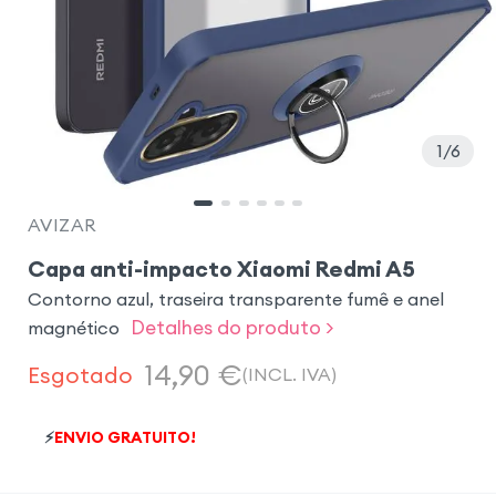
1
6
AVIZAR
Capa anti-impacto Xiaomi Redmi A5
Contorno azul, traseira transparente fumê e anel
Detalhes do produto >
magnético
14,90
€
Esgotado
(INCL. IVA)
⚡
ENVIO GRATUITO!