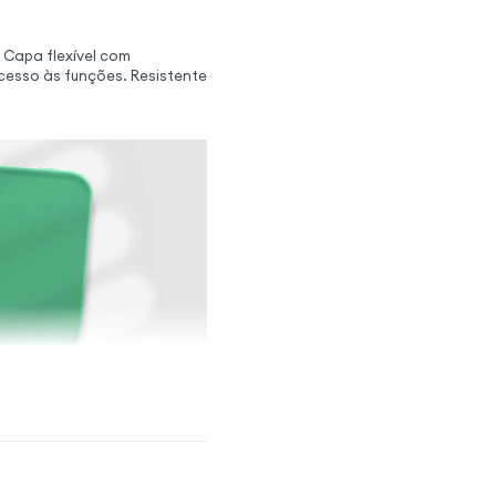
 Capa flexível com
esso às funções. Resistente
rança reunidas
cone oferece uma defesa
o proteção eficaz contra
u Smartphone. O design