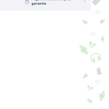
garantia
pa Xiaomi Redmi A5
Capa Xiaomi Redmi A5
licone
Transparente
+ 6 Opções
2,90
€
14,90
€