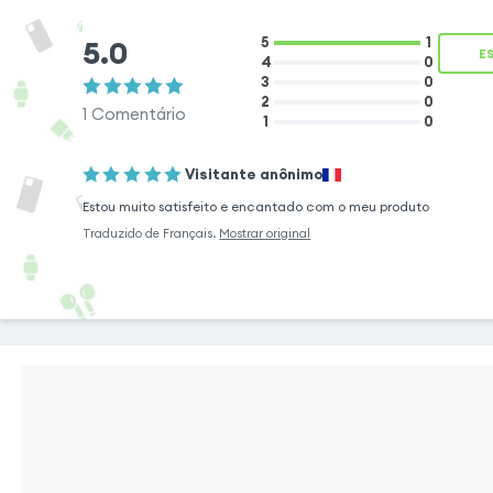
minimalista dá 
5.0
5
1
smartphone, mante
E
4
0
3
0
sofisticado. O blo
2
0
com o módulo "
1
Comentário
1
0
proteção ideal co
preservando a quali
Visitante anônimo
Estou muito satisfeito e encantado com o meu produto
Traduzido de
Français
.
Mostrar original
Conforto e funcionalidades
otimizadas
Com esta capa protetora, o seu Smartphone
fica firme na mão. Desenhada para
acompanhar as curvas do seu smartphone,
oferece uma pegada confortável e segura
com acesso total a todas as
funcionalidades. O botão de impressão
digital continua acessível para uma utilização