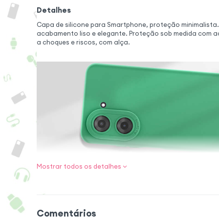
Detalhes
Capa de silicone para Smartphone, proteção minimalista.
acabamento liso e elegante. Proteção sob medida com ac
a choques e riscos, com alça.
Mostrar todos os detalhes
Elegância e segu
Esta capa de sili
robusta, garantind
Comentários
riscos para o se