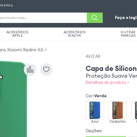
OR EMAIL
Faça o log
ACESSÓRIOS
ACESSÓRIOS
OUTRAS
APPLE
XIAOMI
MARCAS
ara Xiaomi Redmi A5
AVIZAR
Capa de Silico
Proteção Suave Ve
Detalhes do produto >
Cor
:
Verde
Azul
Castanho
Opções
: