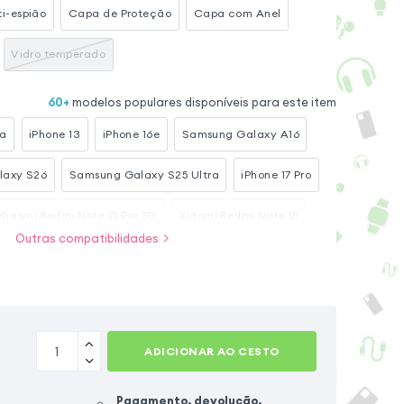
i-espião
Capa de Proteção
Capa com Anel
Vidro temperado
60
+
modelos populares disponíveis para este item
ra
iPhone 13
iPhone 16e
Samsung Galaxy A16
laxy S26
Samsung Galaxy S25 Ultra
iPhone 17 Pro
Xiaomi Redmi Note 15 Pro 5G
Xiaomi Redmi Note 15
Outras compatibilidades
Samsung Galaxy A54 5G
iPhone 17 Pro Max
ADICIONAR AO CESTO
Pagamento, devolução,