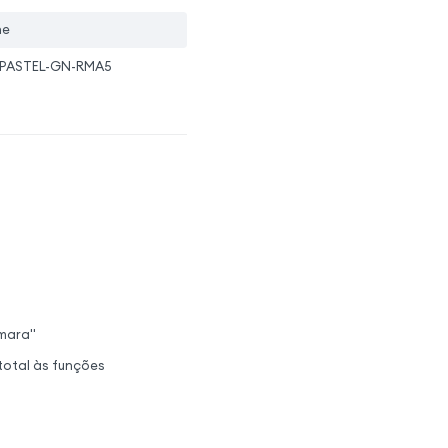
ne
PASTEL-GN-RMA5
mara"
total às funções