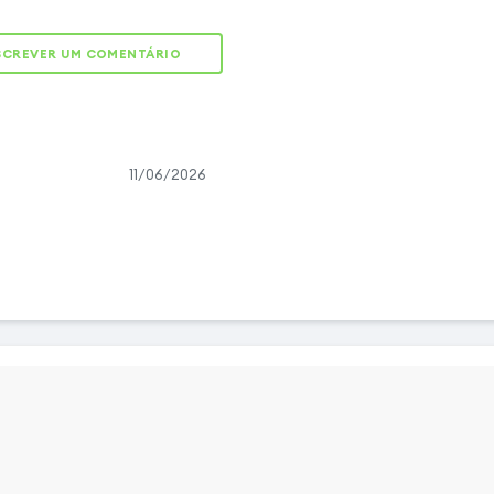
um toque elegante ao
ndo um visual moderno e
SCREVER UM COMENTÁRIO
co de câmara redesenhado
Pro Câmera" assegura
ntra choques e riscos,
dade das fotos.
11/06/2026