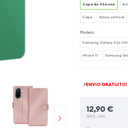
Capa de Silicone
Ant
Capa
Estojo vertical
Modelo
:
Samsung Galaxy S26 Ult
iPhone 17
Samsung Ga
Samsung Galaxy A26
Samsung Galaxy A34 5G
⚡
ENVIO GRATUITO!
Samsung Galaxy S25
12,90
€
(INCL. IVA)