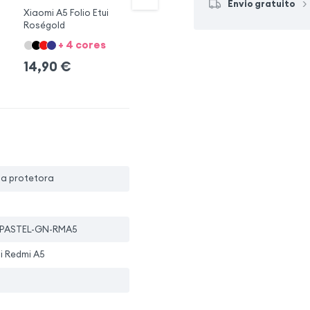
Envio gratuito
Xiaomi A5 Folio Etui
Xiaomi A5 Etui
Ca
Roségold
Kartenfach Blau
Si
+ 4 cores
+ 4 cores
1
14,90
€
14,90
€
pa protetora
PASTEL-GN-RMA5
i Redmi A5