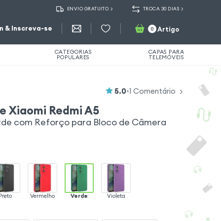
ENVIO GRATUITO
TROCA 30 DIAS
in & Inscreva-se
Artigo
0
CATEGORIAS
CAPAS PARA
POPULARES
TELEMÓVEIS
5.0
•
1
Comentário
ne Xiaomi Redmi A5
rde com Reforço para Bloco de Câmera
Preto
Vermelho
Verde
Violeta