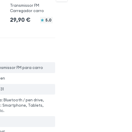
Transmissor FM
Transmissor FM Carro
Tr
Carregador carro
Bluetooth
Bl
29,90
€
34,90
€
2
5.0
nsmissor FM para carro
ten
31
: Bluetooth / pen drive,
: Smartphone, Tablets,
tc.