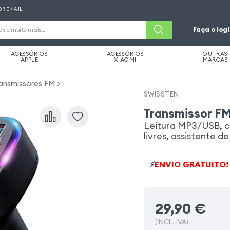
OR EMAIL
Faça o log
ACESSÓRIOS
ACESSÓRIOS
OUTRAS
APPLE
XIAOMI
MARCAS
ansmissores FM
SWISSTEN
Transmissor FM
Leitura MP3/USB, c
livres, assistente d
⚡
ENVIO GRATUITO!
29,90
€
(INCL. IVA)