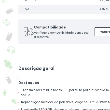
Normas
CE, R
Ref
CARKI
Compatibilidade
VERIF
Verifique a compatibilidade com o seu
dispositivo.
Descrição geral
Destaques
Transmissor FM Bluetooth 5.3, perfeito para ouvir sua 
carro
Reprodução musical via pen drive, ouça seus MP3/WAV f
Iluminação LED RGB, design moderno, luminoso e persona