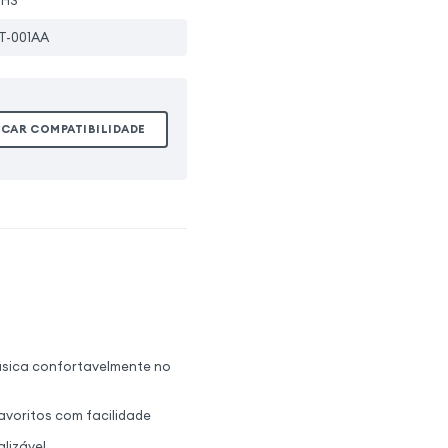
oHS
T-001AA
ICAR COMPATIBILIDADE
música confortavelmente no
avoritos com facilidade
lizável