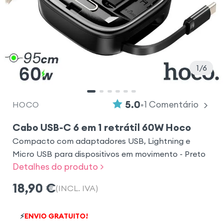
1
6
•
5.0
1
Comentário
HOCO
Cabo USB-C 6 em 1 retrátil 60W Hoco
Compacto com adaptadores USB, Lightning e
Micro USB para dispositivos em movimento - Preto
Detalhes do produto >
18,90
€
(INCL. IVA)
⚡
ENVIO GRATUITO!